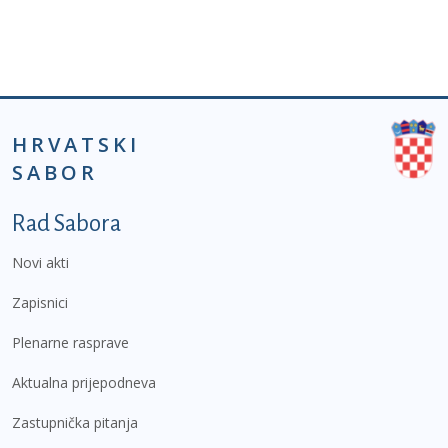
HRVATSKI
SABOR
Podnožje prvi izbornik
Rad Sabora
Novi akti
Zapisnici
Plenarne rasprave
Aktualna prijepodneva
Zastupnička pitanja