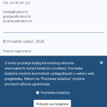
Tel.:
01/45 69 222
mediji@sabor.hr
gradjani@sabor.hr
pisarnica@sabor.hr
© Hrvatski sabor,
2026
Pravne napomene
Izjava o pristupačnosti
U svrhu pružanja boljeg korisničkog iskustva
Zaštita osobnih podataka
www.sabor.hr koristi kolačiće (cookies). Postavke
kolačića možete kontrolirati i prilagođavati u vašem web
Impressum
pregledniku. Klikom na "Postavke kolačića" možete
Česta pitanja
postaviti njihova ograničenja.
Kontakti
Postavke kolačića
Mapa weba
Prihvati sve kolačiće