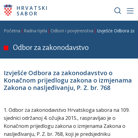
Skoči na glavni sadržaj
HRVATSKI
SABOR
Breadcrumb
Početna
Radna tijela
Odbori i povjerenstva
Izvješće Odbora za 
Odbor za zakonodavstvo
Izvješće Odbora za zakonodavstvo o
Konačnom prijedlogu zakona o izmjenama
Zakona o nasljeđivanju, P. Z. br. 768
1. Odbor za zakonodavstvo Hrvatskoga sabora na 109.
sjednici održanoj 4. ožujka 2015., raspravljao je o
Konačnom prijedlogu zakona o izmjenama Zakona o
nasljeđivanju, P. Z. br. 768, koji je predsjedniku