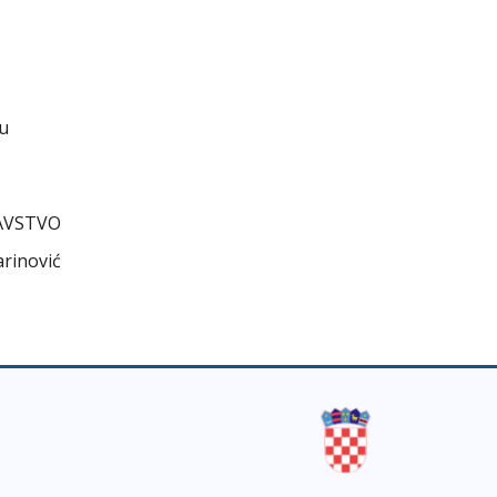
cu
AVSTVO
arinović