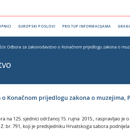
PNICI
EUROPSKI POSLOVI
PRISTUP INFORMACIJAMA
GRAĐ
ešće Odbora za zakonodavstvo o Konačnom prijedlogu zakona o muzej
tvo
 o Konačnom prijedlogu zakona o muzejima, P. 
na 125. sjednici održanoj 15. rujna 2015., raspravljao je o
. br. 791, koji je predsjedniku Hrvatskoga sabora podnijela