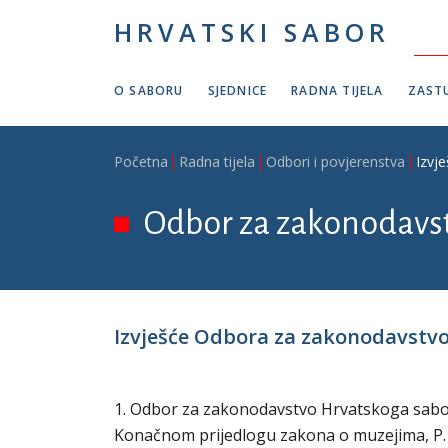
Skoči na glavni sadržaj
HRVATSKI SABOR
O SABORU
SJEDNICE
RADNA TIJELA
ZASTU
Breadcrumb
Početna
Radna tijela
Odbori i povjerenstva
Izvj
Odbor za zakonodavs
Izvješće Odbora za zakonodavstvo
1. Odbor za zakonodavstvo Hrvatskoga sabora 
Konačnom prijedlogu zakona o muzejima, P. Z