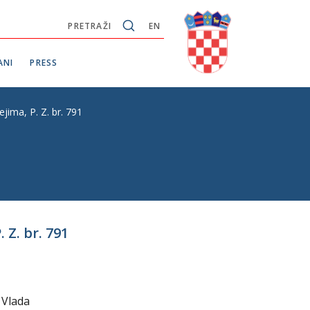
PRETRAŽI
EN
ANI
PRESS
ima, P. Z. br. 791
Z. br. 791
 Vlada