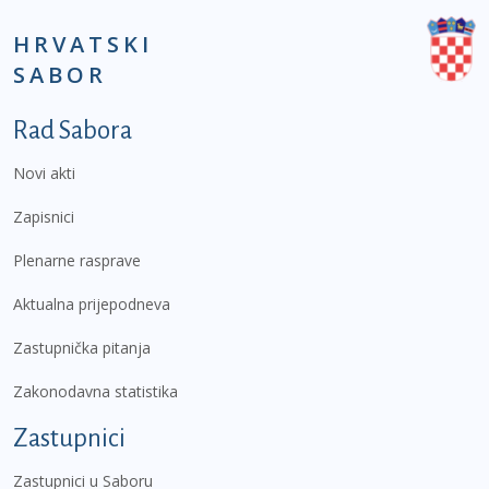
HRVATSKI
SABOR
Podnožje prvi izbornik
Rad Sabora
Novi akti
Zapisnici
Plenarne rasprave
Aktualna prijepodneva
Zastupnička pitanja
Zakonodavna statistika
Zastupnici
Zastupnici u Saboru