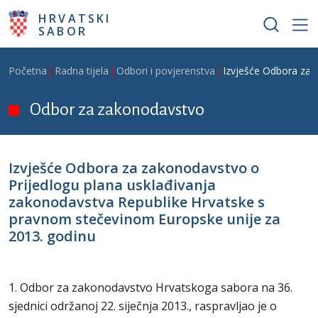
Skoči na glavni sadržaj
HRVATSKI
SABOR
Breadcrumb
Početna
Radna tijela
Odbori i povjerenstva
Izvješće Odbora za 
Odbor za zakonodavstvo
Izvješće Odbora za zakonodavstvo o
Prijedlogu plana usklađivanja
zakonodavstva Republike Hrvatske s
pravnom stečevinom Europske unije za
2013. godinu
1. Odbor za zakonodavstvo Hrvatskoga sabora na 36.
sjednici održanoj 22. siječnja 2013., raspravljao je o