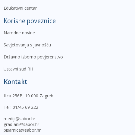
Edukativni centar
Korisne poveznice
Narodne novine
Savjetovanja s javnošću
Državno izborno povjerenstvo
Ustavni sud RH
Kontakt
Ilica 256B, 10 000 Zagreb
Tel.:
01/45 69 222
mediji@sabor.hr
gradjani@sabor.hr
pisarnica@sabor.hr