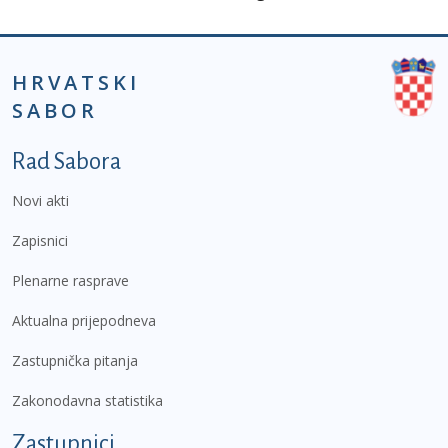
HRVATSKI
SABOR
Podnožje prvi izbornik
Rad Sabora
Novi akti
Zapisnici
Plenarne rasprave
Aktualna prijepodneva
Zastupnička pitanja
Zakonodavna statistika
Zastupnici