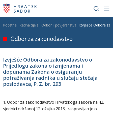
Skoči na glavni sadržaj
HRVATSKI
SABOR
Breadcrumb
Početna
Radna tijela
Odbori i povjerenstva
Izvješće Odbora za 
Odbor za zakonodavstvo
Izvješće Odbora za zakonodavstvo o
Prijedlogu zakona o izmjenama i
dopunama Zakona o osiguranju
potraživanja radnika u slučaju stečaja
poslodavca, P. Z. br. 293
1. Odbor za zakonodavstvo Hrvatskoga sabora na 42.
sjednici održanoj 12. ožujka 2013., raspravljao je o