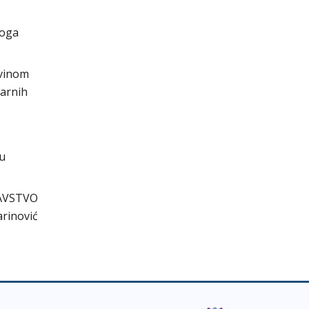
voga
evinom
darnih
cu
AVSTVO
arinović