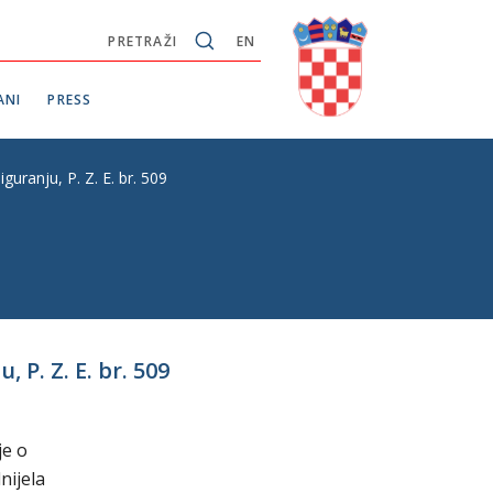
PRETRAŽI
EN
ANI
PRESS
ranju, P. Z. E. br. 509
P. Z. E. br. 509
je o
nijela