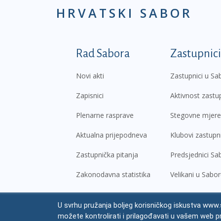
HRVATSKI SABOR
Podnožje prvi izborni
Rad Sabora
Zastupnici
Novi akti
Zastupnici u Sa
Zapisnici
Aktivnost zastu
Plenarne rasprave
Stegovne mjere
Aktualna prijepodneva
Klubovi zastupn
Zastupnička pitanja
Predsjednici Sa
Zakonodavna statistika
Velikani u Sabo
U svrhu pružanja boljeg korisničkog iskustva www.s
© Hrvatski sabor,
2026
možete kontrolirati i prilagođavati u vašem web p
Prav