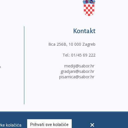
Kontakt
Ilica 256B, 10 000 Zagreb
Tel.:
01/45 69 222
mediji@sabor.hr
o
gradjani@sabor.hr
pisarnica@sabor.hr
Prihvati sve kolačiće
ke kolačića
sum
Česta pitanja
Kontakti
Mapa weba