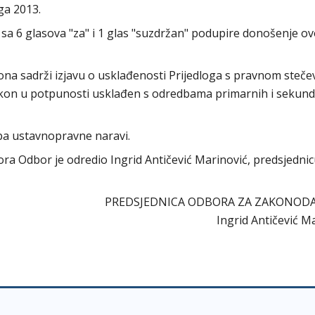
ga 2013.
sa 6 glasova "za" i 1 glas "suzdržan" podupire donošenje o
kona sadrži izjavu o usklađenosti Prijedloga s pravnom steč
 Zakon u potpunosti usklađen s odredbama primarnih i sekun
ba ustavnopravne naravi.
abora Odbor je odredio Ingrid Antičević Marinović, predsjedni
PREDSJEDNICA ODBORA ZA ZAKONOD
Ingrid Antičević M