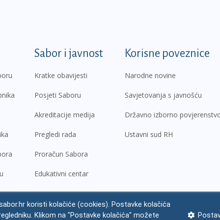
k
Sabor i javnost
Korisne poveznice
boru
Kratke obavijesti
Narodne novine
pnika
Posjeti Saboru
Savjetovanja s javnošću
Akreditacije medija
Državno izborno povjerenstv
ika
Pregledi rada
Ustavni sud RH
bora
Proračun Sabora
ru
Edukativni centar
abor.hr koristi kolačiće (cookies). Postavke kolačića
regledniku. Klikom na "Postavke kolačića" možete
Postav
ne napomene
Izjava o pristupačnosti
Zaštita osobnih podataka
Impres