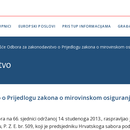
PNICI
EUROPSKI POSLOVI
PRISTUP INFORMACIJAMA
GRAĐ
ešće Odbora za zakonodavstvo o Prijedlogu zakona o mirovinskom osigu
tvo
o Prijedlogu zakona o mirovinskom osiguranju, 
 na 66. sjednici održanoj 14. studenoga 2013., raspravljao 
P. Z. E. br. 509, koji je predsjedniku Hrvatskoga sabora pod