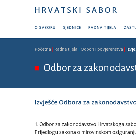
Skoči na glavni sadržaj
HRVATSKI SABOR
O SABORU
SJEDNICE
RADNA TIJELA
ZASTU
Breadcrumb
Početna
Radna tijela
Odbori i povjerenstva
Izvj
Odbor za zakonodavs
Izvješće Odbora za zakonodavstvo 
1. Odbor za zakonodavstvo Hrvatskoga sabora
Prijedlogu zakona o mirovinskom osiguranju, 