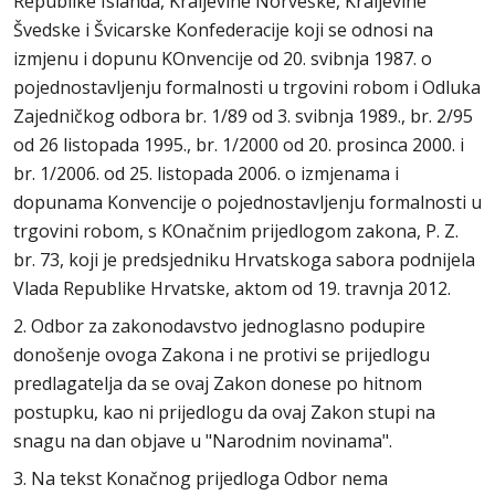
Republike Islanda, Kraljevine Norveške, Kraljevine
Švedske i Švicarske Konfederacije koji se odnosi na
izmjenu i dopunu KOnvencije od 20. svibnja 1987. o
pojednostavljenju formalnosti u trgovini robom i Odluka
Zajedničkog odbora br. 1/89 od 3. svibnja 1989., br. 2/95
od 26 listopada 1995., br. 1/2000 od 20. prosinca 2000. i
br. 1/2006. od 25. listopada 2006. o izmjenama i
dopunama Konvencije o pojednostavljenju formalnosti u
trgovini robom, s KOnačnim prijedlogom zakona, P. Z.
br. 73, koji je predsjedniku Hrvatskoga sabora podnijela
Vlada Republike Hrvatske, aktom od 19. travnja 2012.
2. Odbor za zakonodavstvo jednoglasno podupire
donošenje ovoga Zakona i ne protivi se prijedlogu
predlagatelja da se ovaj Zakon donese po hitnom
postupku, kao ni prijedlogu da ovaj Zakon stupi na
snagu na dan objave u "Narodnim novinama".
3. Na tekst Konačnog prijedloga Odbor nema