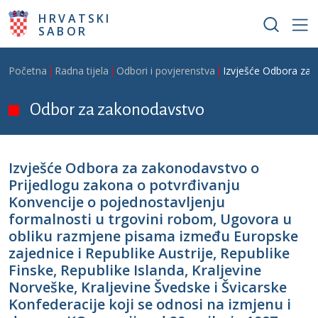
Skoči na glavni sadržaj
HRVATSKI
SABOR
Breadcrumb
Početna
Radna tijela
Odbori i povjerenstva
Izvješće Odbora za z
Odbor za zakonodavstvo
Izvješće Odbora za zakonodavstvo o
Prijedlogu zakona o potvrđivanju
Konvencije o pojednostavljenju
formalnosti u trgovini robom, Ugovora u
obliku razmjene pisama između Europske
zajednice i Republike Austrije, Republike
Finske, Republike Islanda, Kraljevine
Norveške, Kraljevine Švedske i Švicarske
Konfederacije koji se odnosi na izmjenu i