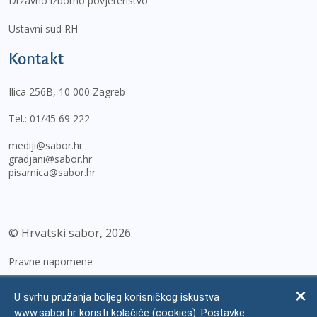
Državno izborno povjerenstvo
Ustavni sud RH
Kontakt
Ilica 256B, 10 000 Zagreb
Tel.:
01/45 69 222
mediji@sabor.hr
gradjani@sabor.hr
pisarnica@sabor.hr
© Hrvatski sabor,
2026
Pravne napomene
Izjava o pristupačnosti
U svrhu pružanja boljeg korisničkog iskustva
Zaštita osobnih podataka
www.sabor.hr koristi kolačiće (cookies). Postavke