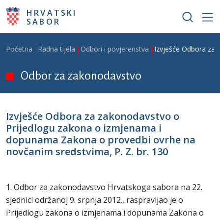
Skoči na glavni sadržaj
HRVATSKI
SABOR
Breadcrumb
Početna
Radna tijela
Odbori i povjerenstva
Izvješće Odbora za 
Odbor za zakonodavstvo
Izvješće Odbora za zakonodavstvo o
Prijedlogu zakona o izmjenama i
dopunama Zakona o provedbi ovrhe na
novčanim sredstvima, P. Z. br. 130
1. Odbor za zakonodavstvo Hrvatskoga sabora na 22.
sjednici održanoj 9. srpnja 2012., raspravljao je o
Prijedlogu zakona o izmjenama i dopunama Zakona o