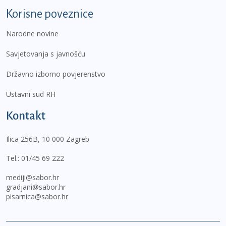
Korisne poveznice
Narodne novine
Savjetovanja s javnošću
Državno izborno povjerenstvo
Ustavni sud RH
Kontakt
Ilica 256B, 10 000 Zagreb
Tel.:
01/45 69 222
mediji@sabor.hr
gradjani@sabor.hr
pisarnica@sabor.hr