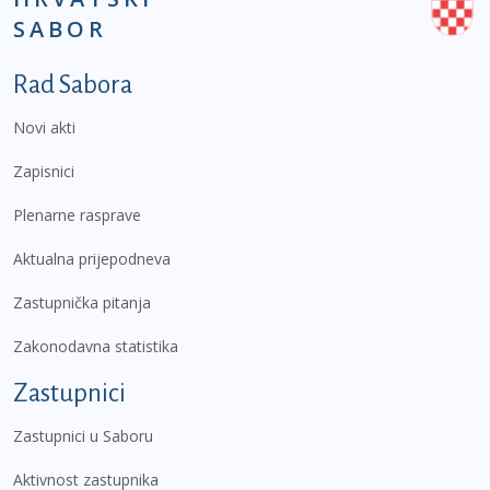
SABOR
Podnožje prvi izbornik
Rad Sabora
Novi akti
Zapisnici
Plenarne rasprave
Aktualna prijepodneva
Zastupnička pitanja
Zakonodavna statistika
Zastupnici
Zastupnici u Saboru
Aktivnost zastupnika