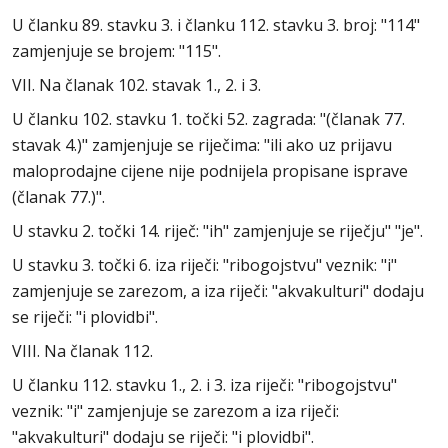
U članku 89. stavku 3. i članku 112. stavku 3. broj: "114"
zamjenjuje se brojem: "115".
VII. Na članak 102. stavak 1., 2. i 3.
U članku 102. stavku 1. točki 52. zagrada: "(članak 77.
stavak 4.)" zamjenjuje se riječima: "ili ako uz prijavu
maloprodajne cijene nije podnijela propisane isprave
(članak 77.)".
U stavku 2. točki 14. riječ: "ih" zamjenjuje se riječju" "je".
U stavku 3. točki 6. iza riječi: "ribogojstvu" veznik: "i"
zamjenjuje se zarezom, a iza riječi: "akvakulturi" dodaju
se riječi: "i plovidbi".
VIII. Na članak 112.
U članku 112. stavku 1., 2. i 3. iza riječi: "ribogojstvu"
veznik: "i" zamjenjuje se zarezom a iza riječi:
"akvakulturi" dodaju se riječi: "i plovidbi".