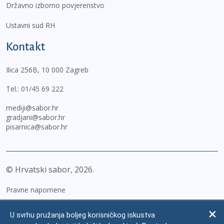
Državno izborno povjerenstvo
Ustavni sud RH
Kontakt
Ilica 256B, 10 000 Zagreb
Tel.:
01/45 69 222
mediji@sabor.hr
gradjani@sabor.hr
pisarnica@sabor.hr
© Hrvatski sabor,
2026
Pravne napomene
Izjava o pristupačnosti
U svrhu pružanja boljeg korisničkog iskustva
Zaštita osobnih podataka