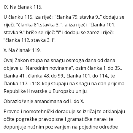
IX. Na članak 115.
U članku 115. iza riječi: "članka 79. stavka 9.," dodaju se
riječi: "članka 81.stavka 3.,", a iza riječi: "članka 101.
stavka 9." briše se riječ: "i" i dodaju se zarez i riječi:
"članka 112. stavka 3. i".
X. Na članak 119.
Ovaj Zakon stupa na snagu osmoga dana od dana
objave u "Narodnim novinama", osim članka 1. do 35.,
članka 41., članka 43. do 99., članka 101. do 114., te
članka 117. i 118. koji stupaju na snagu na dan prijema
Republike Hrvatske u Europsku uniju.
Obrazloženje amandmana od I. do X.
Pravno i nomotehnički dorađuje se izričaj te otklanjaju
očite pogreške pravopisne i gramatičke naravi te
dopunjuje nužnim pozivanjem na pojedine odredbe