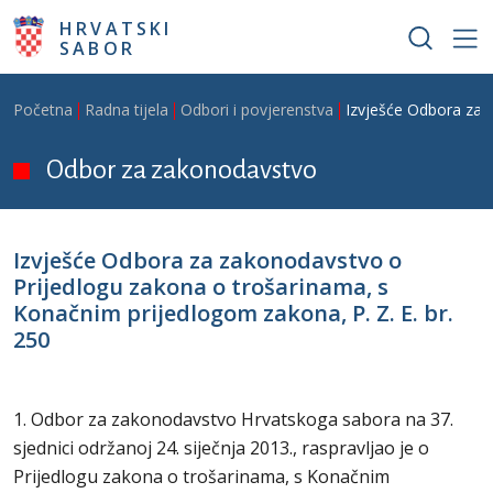
Skoči na glavni sadržaj
HRVATSKI
SABOR
Breadcrumb
Početna
Radna tijela
Odbori i povjerenstva
Izvješće Odbora za 
Odbor za zakonodavstvo
Izvješće Odbora za zakonodavstvo o
Prijedlogu zakona o trošarinama, s
Konačnim prijedlogom zakona, P. Z. E. br.
250
1. Odbor za zakonodavstvo Hrvatskoga sabora na 37.
sjednici održanoj 24. siječnja 2013., raspravljao je o
Prijedlogu zakona o trošarinama, s Konačnim