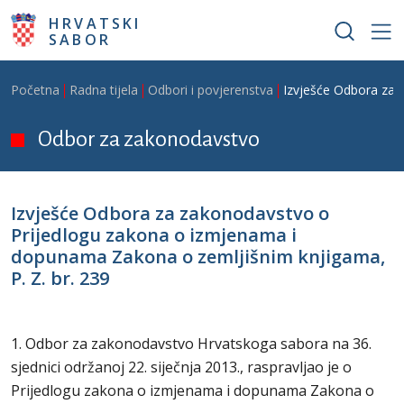
Skoči na glavni sadržaj
HRVATSKI
SABOR
Breadcrumb
Početna
Radna tijela
Odbori i povjerenstva
Izvješće Odbora za 
Odbor za zakonodavstvo
Izvješće Odbora za zakonodavstvo o
Prijedlogu zakona o izmjenama i
dopunama Zakona o zemljišnim knjigama,
P. Z. br. 239
1. Odbor za zakonodavstvo Hrvatskoga sabora na 36.
sjednici održanoj 22. siječnja 2013., raspravljao je o
Prijedlogu zakona o izmjenama i dopunama Zakona o