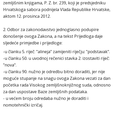
zemljišnim knjigama, P. Z. br. 239, koji je predsjedniku
Hrvatskoga sabora podnijela Vlada Republike Hrvatske,
aktom 12. prosinca 2012.
2. Odbor za zakonodavstvo jednoglasno podupire
donošenje ovoga Zakona, a na tekst Prijedloga daje
sljedeće primjedbe i prijedloge:
-u članku 5. riječ: "alineja" zamijeniti riječju: "podstavak".
-u članku 50. u uvodnoj rečenici stavka 2. izostaviti riječ:
"nova".
-u članku 90. nužno je odredbu bitno doraditi, jer nije
moguće stupanje na snagu ovoga Zakona vezati za dan
početka rada Visokog zemljišnoknjižnog suda, odnosno
za dan uspostave Baze zemljišnih podataka.
- u većem broju odredaba nužno je doraditi i
nomotehnički izričaj.