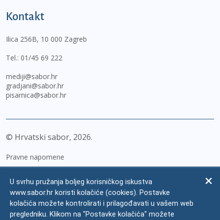
Kontakt
Ilica 256B, 10 000 Zagreb
Tel.:
01/45 69 222
mediji@sabor.hr
gradjani@sabor.hr
pisarnica@sabor.hr
© Hrvatski sabor,
2026
Pravne napomene
Izjava o pristupačnosti
U svrhu pružanja boljeg korisničkog iskustva
Zaštita osobnih podataka
www.sabor.hr koristi kolačiće (cookies). Postavke
kolačića možete kontrolirati i prilagođavati u vašem web
Impressum
pregledniku. Klikom na "Postavke kolačića" možete