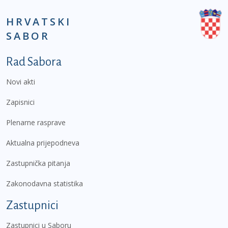
HRVATSKI
SABOR
Podnožje prvi izbornik
Rad Sabora
Novi akti
Zapisnici
Plenarne rasprave
Aktualna prijepodneva
Zastupnička pitanja
Zakonodavna statistika
Zastupnici
Zastupnici u Saboru