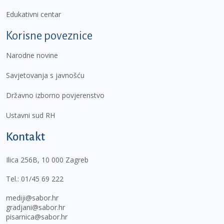
Edukativni centar
Korisne poveznice
Narodne novine
Savjetovanja s javnošću
Državno izborno povjerenstvo
Ustavni sud RH
Kontakt
Ilica 256B, 10 000 Zagreb
Tel.:
01/45 69 222
mediji@sabor.hr
gradjani@sabor.hr
pisarnica@sabor.hr