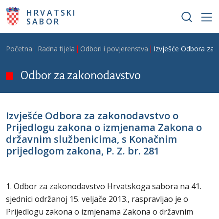
Skoči na glavni sadržaj
HRVATSKI
SABOR
Breadcrumb
Početna
Radna tijela
Odbori i povjerenstva
Izvješće Odbora za 
Odbor za zakonodavstvo
Izvješće Odbora za zakonodavstvo o
Prijedlogu zakona o izmjenama Zakona o
državnim službenicima, s Konačnim
prijedlogom zakona, P. Z. br. 281
1. Odbor za zakonodavstvo Hrvatskoga sabora na 41.
sjednici održanoj 15. veljače 2013., raspravljao je o
Prijedlogu zakona o izmjenama Zakona o državnim