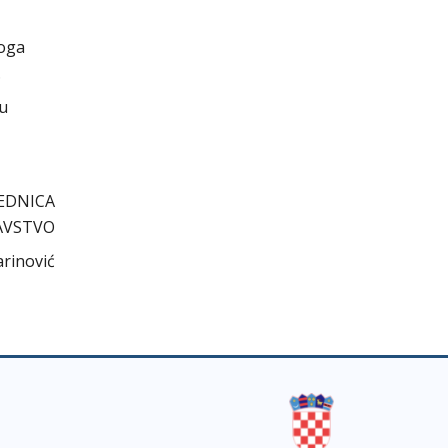
voga
.
cu
EDNICA
AVSTVO
arinović