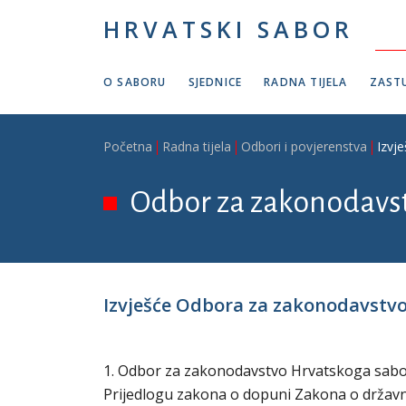
Skoči na glavni sadržaj
HRVATSKI SABOR
O SABORU
SJEDNICE
RADNA TIJELA
ZASTU
Breadcrumb
Početna
Radna tijela
Odbori i povjerenstva
Izvj
Odbor za zakonodavs
Izvješće Odbora za zakonodavstvo 
1. Odbor za zakonodavstvo Hrvatskoga sabora 
Prijedlogu zakona o dopuni Zakona o državnom