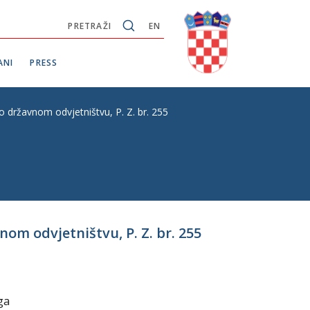
PRETRAŽI
EN
ANI
PRESS
državnom odvjetništvu, P. Z. br. 255
om odvjetništvu, P. Z. br. 255
ga