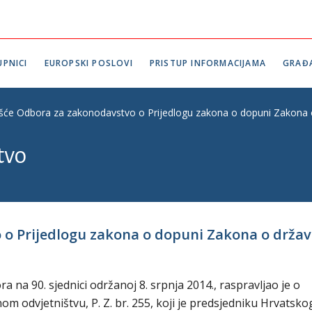
PNICI
EUROPSKI POSLOVI
PRISTUP INFORMACIJAMA
GRAĐ
ešće Odbora za zakonodavstvo o Prijedlogu zakona o dopuni Zakona o 
tvo
o Prijedlogu zakona o dopuni Zakona o državn
na 90. sjednici održanoj 8. srpnja 2014., raspravljao je o
 odvjetništvu, P. Z. br. 255, koji je predsjedniku Hrvatsko