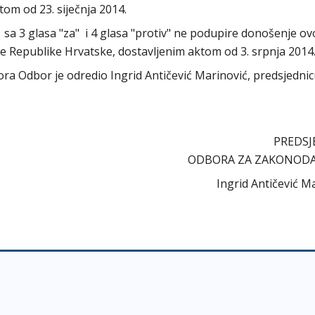
om od 23. siječnja 2014.
a 3 glasa "za" i 4 glasa "protiv" ne podupire donošenje o
de Republike Hrvatske, dostavljenim aktom od 3. srpnja 2014
abora Odbor je odredio Ingrid Antičević Marinović, predsjedni
PREDSJ
ODBORA ZA ZAKONOD
Ingrid Antičević M