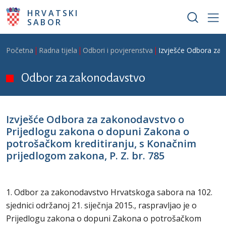
Skoči na glavni sadržaj
HRVATSKI
SABOR
Breadcrumb
Početna
Radna tijela
Odbori i povjerenstva
Izvješće Odbora za 
Odbor za zakonodavstvo
Izvješće Odbora za zakonodavstvo o
Prijedlogu zakona o dopuni Zakona o
potrošačkom kreditiranju, s Konačnim
prijedlogom zakona, P. Z. br. 785
1. Odbor za zakonodavstvo Hrvatskoga sabora na 102.
sjednici održanoj 21. siječnja 2015., raspravljao je o
Prijedlogu zakona o dopuni Zakona o potrošačkom