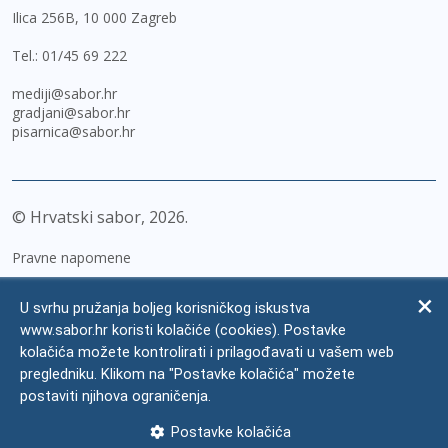
Ilica 256B, 10 000 Zagreb
Tel.:
01/45 69 222
mediji@sabor.hr
gradjani@sabor.hr
pisarnica@sabor.hr
© Hrvatski sabor,
2026
Pravne napomene
Izjava o pristupačnosti
U svrhu pružanja boljeg korisničkog iskustva
Zaštita osobnih podataka
www.sabor.hr koristi kolačiće (cookies). Postavke
kolačića možete kontrolirati i prilagođavati u vašem web
Impressum
pregledniku. Klikom na "Postavke kolačića" možete
Česta pitanja
postaviti njihova ograničenja.
Kontakti
Postavke kolačića