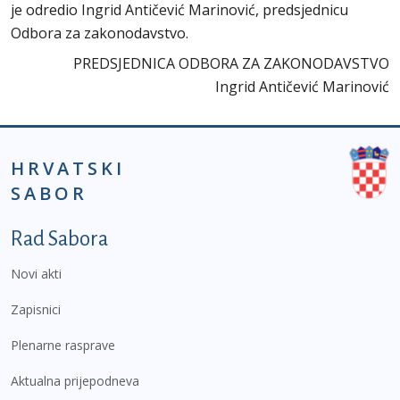
je odredio Ingrid Antičević Marinović, predsjednicu
Odbora za zakonodavstvo.
PREDSJEDNICA ODBORA ZA ZAKONODAVSTVO
Ingrid Antičević Marinović
HRVATSKI
SABOR
Podnožje prvi izbornik
Rad Sabora
Novi akti
Zapisnici
Plenarne rasprave
Aktualna prijepodneva