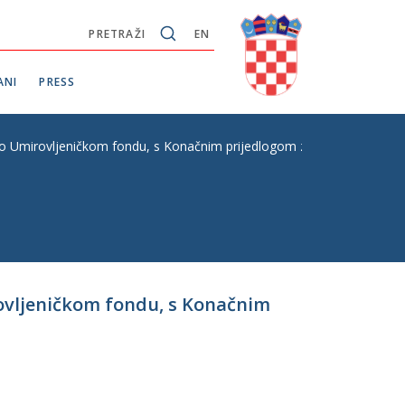
PRETRAŽI
EN
ANI
PRESS
 Umirovljeničkom fondu, s Konačnim prijedlogom zakona, P. Z. br. 
ovljeničkom fondu, s Konačnim