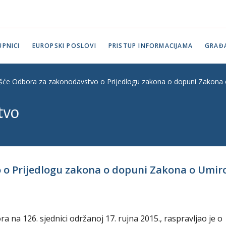
PNICI
EUROPSKI POSLOVI
PRISTUP INFORMACIJAMA
GRAĐ
ešće Odbora za zakonodavstvo o Prijedlogu zakona o dopuni Zakona o
tvo
 o Prijedlogu zakona o dopuni Zakona o Umir
na 126. sjednici održanoj 17. rujna 2015., raspravljao je o