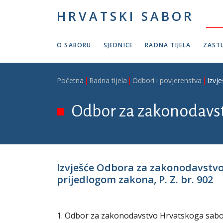
Skoči na glavni sadržaj
HRVATSKI SABOR
O SABORU
SJEDNICE
RADNA TIJELA
ZASTU
Breadcrumb
Početna
Radna tijela
Odbori i povjerenstva
Izvj
Odbor za zakonodavs
Izvješće Odbora za zakonodavstvo
prijedlogom zakona, P. Z. br. 902
1. Odbor za zakonodavstvo Hrvatskoga sabora 