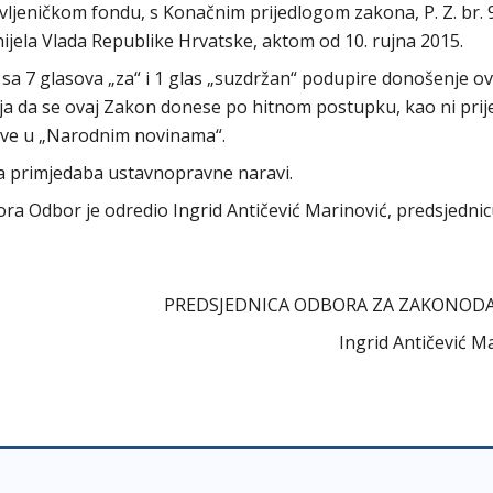
ljeničkom fondu, s Konačnim prijedlogom zakona, P. Z. br. 
ijela Vlada Republike Hrvatske, aktom od 10. rujna 2015.
sa 7 glasova „za“ i 1 glas „suzdržan“ podupire donošenje o
elja da se ovaj Zakon donese po hitnom postupku, kao ni pri
ave u „Narodnim novinama“.
ema primjedaba ustavnopravne naravi.
abora Odbor je odredio Ingrid Antičević Marinović, predsjedni
PREDSJEDNICA ODBORA ZA ZAKONOD
Ingrid Antičević M