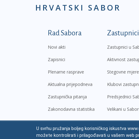
HRVATSKI SABOR
Podnožje prvi izborni
Rad Sabora
Zastupnici
Novi akti
Zastupnici u Sa
Zapisnici
Aktivnost zastu
Plenarne rasprave
Stegovne mjere
Aktualna prijepodneva
Klubovi zastupn
Zastupnička pitanja
Predsjednici Sa
Zakonodavna statistika
Velikani u Sabo
U svrhu pružanja boljeg korisničkog iskustva www.s
© Hrvatski sabor,
2026
možete kontrolirati i prilagođavati u vašem web p
Prav