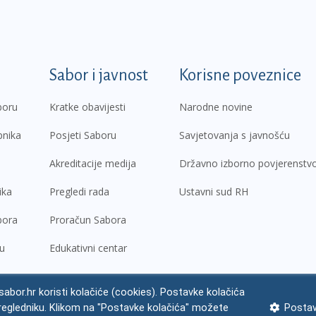
k
Sabor i javnost
Korisne poveznice
boru
Kratke obavijesti
Narodne novine
pnika
Posjeti Saboru
Savjetovanja s javnošću
Akreditacije medija
Državno izborno povjerenstv
ika
Pregledi rada
Ustavni sud RH
bora
Proračun Sabora
ru
Edukativni centar
abor.hr koristi kolačiće (cookies). Postavke kolačića
regledniku. Klikom na "Postavke kolačića" možete
Postav
ne napomene
Izjava o pristupačnosti
Zaštita osobnih podataka
Impres