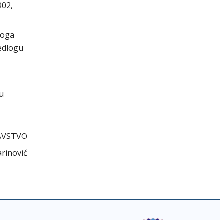
902,
voga
jedlogu
cu
AVSTVO
arinović