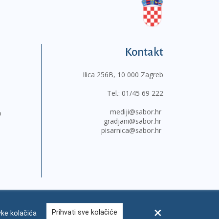
Kontakt
Ilica 256B, 10 000 Zagreb
Tel.:
01/45 69 222
mediji@sabor.hr
o
gradjani@sabor.hr
pisarnica@sabor.hr
Prihvati sve kolačiće
ke kolačića
sum
Česta pitanja
Kontakti
Mapa weba