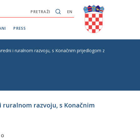
PRETRAŽI
EN
ANI
PRESS
redni i ruralnom razvoju, s Konačnim prijedlogom zakona, P. Z. E. br.
 i ruralnom razvoju, s Konačnim
 o