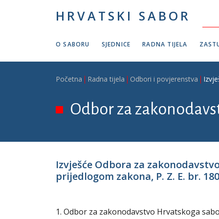
Skoči na glavni sadržaj
HRVATSKI SABOR
O SABORU
SJEDNICE
RADNA TIJELA
ZASTU
Breadcrumb
Početna
Radna tijela
Odbori i povjerenstva
Izvj
Odbor za zakonodavs
Izvješće Odbora za zakonodavstvo 
prijedlogom zakona, P. Z. E. br. 18
1. Odbor za zakonodavstvo Hrvatskoga sabora 