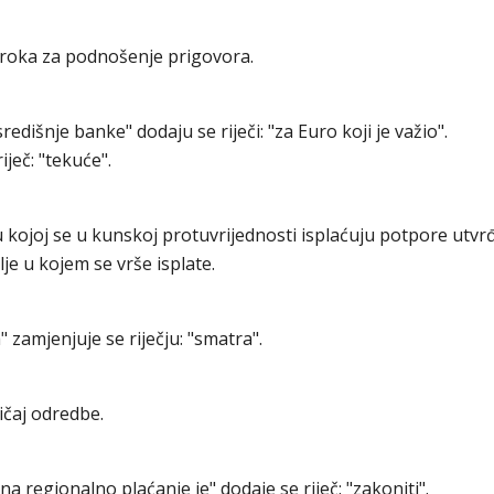
roka za podnošenje prigovora.
središnje banke" dodaju se riječi: "za Euro koji je važio".
riječ: "tekuće".
kojoj se u kunskoj protuvrijednosti isplaćuju potpore utv
je u kojem se vrše isplate.
" zamjenjuje se riječju: "smatra".
čaj odredbe.
a na regionalno plaćanje je" dodaje se riječ: "zakoniti".