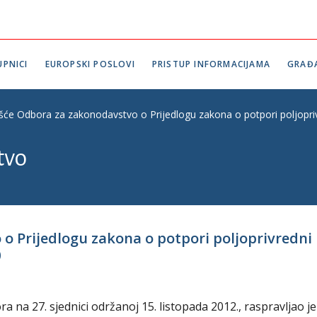
PNICI
EUROPSKI POSLOVI
PRISTUP INFORMACIJAMA
GRAĐ
ešće Odbora za zakonodavstvo o Prijedlogu zakona o potpori poljopriv
tvo
o Prijedlogu zakona o potpori poljoprivredni
0
na 27. sjednici održanoj 15. listopada 2012., raspravljao je