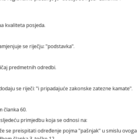
kvaliteta posjeda.
 zamjenjuje se riječju: "podstavka".
čaj predmetnih odredbi.
" dodaju se riječi: "i pripadajuće zakonske zatezne kamate".
 članka 60.
sljedeću primjedbu koja se odnosi na:
laže se preispitati određenje pojma "pašnjak" u smislu ovoga
dbom članka 3. točke 12.