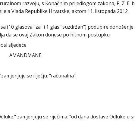
 ruralnom razvoju, s Konačnim prijedlogom zakona, P. Z. E. br
ijela Vlada Republike Hrvatske, aktom 11. listopada 2012.
a (10 glasova "za" i 1 glas "suzdržan") podupire donošenje
elja da se ovaj Zakon donese po hitnom postupku.
osi sljedeće
AMANDMANE
"zamjenjuje se riječju: "računalna".
 Odluke." zamjenjuju se riječima: "od dana dostave Odluke u s