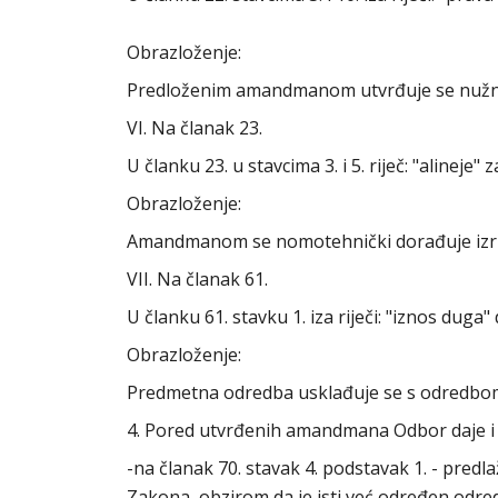
Obrazloženje:
Predloženim amandmanom utvrđuje se nužna 
VI. Na članak 23.
U članku 23. u stavcima 3. i 5. riječ: "alineje"
Obrazloženje:
Amandmanom se nomotehnički dorađuje izri
VII. Na članak 61.
U članku 61. stavku 1. iza riječi: "iznos duga
Obrazloženje:
Predmetna odredba usklađuje se s odredbom
4. Pored utvrđenih amandmana Odbor daje i 
-na članak 70. stavak 4. podstavak 1. - pred
Zakona, obzirom da je isti već određen odre