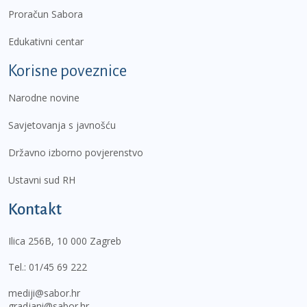
Proračun Sabora
Edukativni centar
Korisne poveznice
Narodne novine
Savjetovanja s javnošću
Državno izborno povjerenstvo
Ustavni sud RH
Kontakt
Ilica 256B, 10 000 Zagreb
Tel.:
01/45 69 222
mediji@sabor.hr
gradjani@sabor.hr