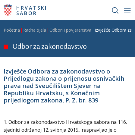
Skoči na glavni sadržaj
HRVATSKI
SABOR
Breadcrumb
Početna
Radna tijela
Odbori i povjerenstva
Izvješće Odbora za z
Odbor za zakonodavstvo
Izvješće Odbora za zakonodavstvo o
Prijedlogu zakona o prijenosu osnivačkih
prava nad Sveučilištem Sjever na
Republiku Hrvatsku, s Konačnim
prijedlogom zakona, P. Z. br. 839
1. Odbor za zakonodavstvo Hrvatskoga sabora na 116.
sjednici održanoj 12. svibnja 2015., raspravljao je o