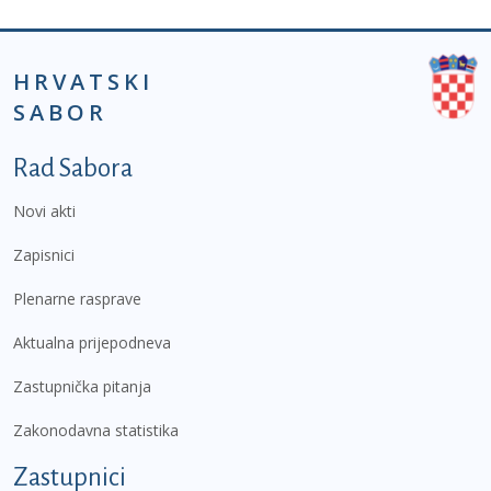
HRVATSKI
SABOR
Podnožje prvi izbornik
Rad Sabora
Novi akti
Zapisnici
Plenarne rasprave
Aktualna prijepodneva
Zastupnička pitanja
Zakonodavna statistika
Zastupnici