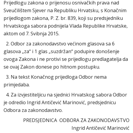
Prijedlogu zakona o prijenosu osnivačkih prava nad
Sveučilištem Sjever na Republiku Hrvatsku, s Konačnim
prijedlogom zakona, P. Z. br. 839, koji su predsjedniku
Hrvatskoga sabora podnijela Vlada Republike Hrvatske,
aktom od 7. Svibnja 2015.
2. Odbor za zakonodavstvo većinom glasova sa 6
glasova „za“ i 1 glas „suzdržan“ podupire donošenje
ovoga Zakona i ne protivi se prijedlogu predlagatelja da
se ovaj Zakon donese po hitnom postupku.
3. Na tekst Konačnog prijedloga Odbor nema
primjedaba.
4. Za izvjestiteljicu na sjednici Hrvatskog sabora Odbor
je odredio Ingrid Antičević Marinović, predsjednicu
Odbora za zakonodavstvo.
PREDSJEDNICA ODBORA ZA ZAKONODAVSTVO
Ingrid Antičević Marinović