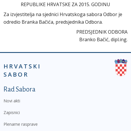
REPUBLIKE HRVATSKE ZA 2015. GODINU
Za izvjestitelja na sjednici Hrvatskoga sabora Odbor je
odredio Branka Bačića, predsjednika Odbora.
PREDSJEDNIK ODBORA
Branko Bačić, dipl.ing.
HRVATSKI
SABOR
Podnožje prvi izbornik
Rad Sabora
Novi akti
Zapisnici
Plenarne rasprave