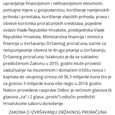
upravljanje financijskom i nefinancijskom imovinom,
poticajne mjere u gospodarstvu, korištenje namjenskih
prihoda i primitaka, korištenje vlastitih prihoda, prava i
obveze korisnika proračunskih sredstava, pojedine
ovlasti Vlade Republike Hrvatske, predsjednika Vlade
Republike Hrvatske, Ministarstva financija i ministra
financija u izvršavanju Državnog proračuna, kazne za
neispunjavanje obveza te druga pitanja u izvršavanju
Državnog proračuna. Istaknuto je da se sukladno
predloženom Zakonu u 2015. godini može provesti
zaduživanje na inozemnom i domaćem tržištu novca i
kapitala do ukupnog iznosa od 36,3 milijarde kuna što je
za gotovo 3 milijarde kuna više nego u 2014. godini.
Nakon provedene rasprave Odbor je većinom glasova (6
glasova „za“ i 2 glasa „protiv“) odlučio predložiti
Hrvatskome saboru donošenje
ZAKONA O IZVRŠAVANJU DRŽAVNOG PRORAČUNA