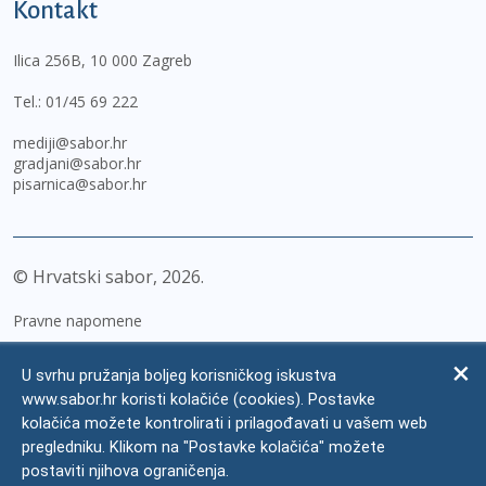
Kontakt
Ilica 256B, 10 000 Zagreb
Tel.:
01/45 69 222
mediji@sabor.hr
gradjani@sabor.hr
pisarnica@sabor.hr
© Hrvatski sabor,
2026
Pravne napomene
Izjava o pristupačnosti
U svrhu pružanja boljeg korisničkog iskustva
Zaštita osobnih podataka
www.sabor.hr koristi kolačiće (cookies). Postavke
kolačića možete kontrolirati i prilagođavati u vašem web
Impressum
pregledniku. Klikom na "Postavke kolačića" možete
Česta pitanja
postaviti njihova ograničenja.