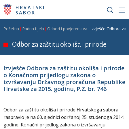
Skoči na glavni sadržaj
HRVATSKI
SABOR
Breadcrumb
Početna
Radna tijela
Odbori i povjerenstva
Izvješće Odbora za z
Odbor za zaštitu okoliša i prirode
Izvješće Odbora za zaštitu okoliša i prirode
o Konačnom prijedlogu zakona o
izvršavanju Državnog proračuna Republike
Hrvatske za 2015. godinu, P.Z. br. 746
Odbor za zaštitu okoliša i prirode Hrvatskoga sabora
raspravio je na 60. sjednici održanoj 25. studenoga 2014.
godine, Konačni prijedlog zakona o izvršavanju