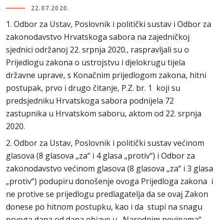
22.07.2020.
1. Odbor za Ustav, Poslovnik i politički sustav i Odbor za
zakonodavstvo Hrvatskoga sabora na zajedničkoj
sjednici održanoj 22. srpnja 2020., raspravljali su o
Prijedlogu zakona o ustrojstvu i djelokrugu tijela
državne uprave, s Konačnim prijedlogom zakona, hitni
postupak, prvo i drugo čitanje, P.Z. br. 1 koji su
predsjedniku Hrvatskoga sabora podnijela 72
zastupnika u Hrvatskom saboru, aktom od 22. srpnja
2020.
2. Odbor za Ustav, Poslovnik i politički sustav većinom
glasova (8 glasova „za“ i 4 glasa „protiv“) i Odbor za
zakonodavstvo većinom glasova (8 glasova „za“ i 3 glasa
„protiv“) podupiru donošenje ovoga Prijedloga zakona i
ne protive se prijedlogu predlagatelja da se ovaj Zakon
donese po hitnom postupku, kao i da stupi na snagu
prvoga dana od dana objave u „Narodnim novinama“.