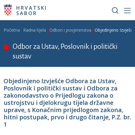
Skoči na glavni sadržaj
HRVATSKI
SABOR
Breadcrumb
Početna
Radna tijela
Odbori i povjerenstva
Objedinjeno Izvješće
Odbor za Ustav, Poslovnik i politički
sustav
Objedinjeno Izvješće Odbora za Ustav,
Poslovnik i politički sustav i Odbora za
zakonodavstvo o Prijedlogu zakona o
ustrojstvu i djelokrugu tijela državne
uprave, s Konačnim prijedlogom zakona,
hitni postupak, prvo i drugo čitanje, P.Z. br.
1