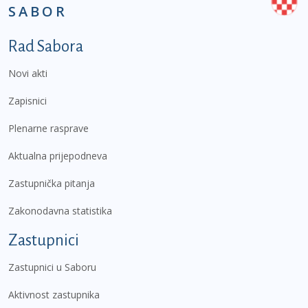
SABOR
Podnožje prvi izbornik
Rad Sabora
Novi akti
Zapisnici
Plenarne rasprave
Aktualna prijepodneva
Zastupnička pitanja
Zakonodavna statistika
Zastupnici
Zastupnici u Saboru
Aktivnost zastupnika