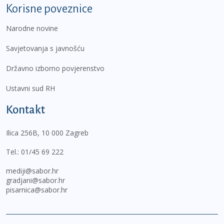
Korisne poveznice
Narodne novine
Savjetovanja s javnošću
Državno izborno povjerenstvo
Ustavni sud RH
Kontakt
Ilica 256B, 10 000 Zagreb
Tel.:
01/45 69 222
mediji@sabor.hr
gradjani@sabor.hr
pisarnica@sabor.hr