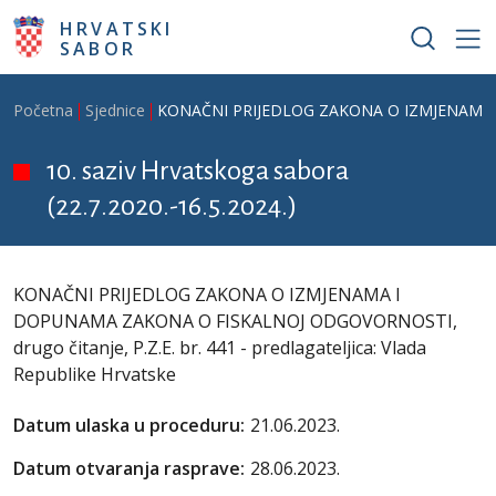
Skoči na glavni sadržaj
HRVATSKI
SABOR
Breadcrumb
Početna
Sjednice
KONAČNI PRIJEDLOG ZAKONA O IZMJENAMA I DO
10. saziv Hrvatskoga sabora
(22.7.2020.-16.5.2024.)
KONAČNI PRIJEDLOG ZAKONA O IZMJENAMA I
DOPUNAMA ZAKONA O FISKALNOJ ODGOVORNOSTI,
drugo čitanje, P.Z.E. br. 441 - predlagateljica: Vlada
Republike Hrvatske
Datum ulaska u proceduru:
21.06.2023.
Datum otvaranja rasprave:
28.06.2023.