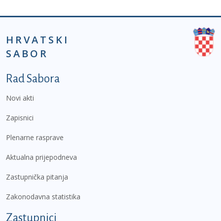
HRVATSKI
SABOR
Podnožje prvi izbornik
Rad Sabora
Novi akti
Zapisnici
Plenarne rasprave
Aktualna prijepodneva
Zastupnička pitanja
Zakonodavna statistika
Zastupnici