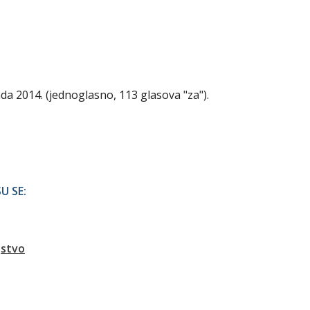
ada 2014. (jednoglasno, 113 glasova "za").
U SE:
jstvo