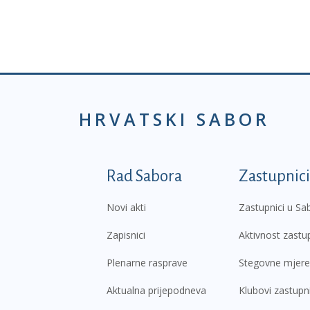
HRVATSKI SABOR
Podnožje prvi izborni
Rad Sabora
Zastupnici
Novi akti
Zastupnici u Sa
Zapisnici
Aktivnost zastu
Plenarne rasprave
Stegovne mjere
Aktualna prijepodneva
Klubovi zastupn