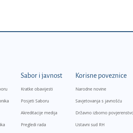
k
Sabor i javnost
Korisne poveznice
boru
Kratke obavijesti
Narodne novine
pnika
Posjeti Saboru
Savjetovanja s javnošću
Akreditacije medija
Državno izborno povjerenstv
ika
Pregledi rada
Ustavni sud RH