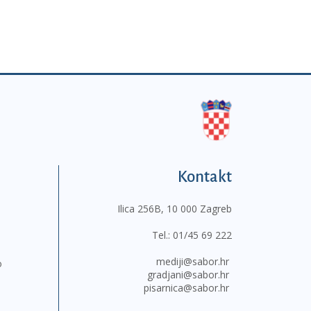
Kontakt
Ilica 256B, 10 000 Zagreb
Tel.:
01/45 69 222
mediji@sabor.hr
o
gradjani@sabor.hr
pisarnica@sabor.hr