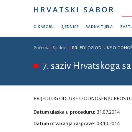
Skoči na glavni sadržaj
HRVATSKI SABOR
O SABORU
SJEDNICE
RADNA TIJELA
ZASTU
Breadcrumb
Početna
Sjednice
PRIJEDLOG ODLUKE O DONO
7. saziv Hrvatskoga sab
PRIJEDLOG ODLUKE O DONOŠENJU PROST
Datum ulaska u proceduru:
31.07.2014.
Datum otvaranja rasprave:
03.10.2014.