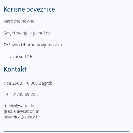
Korisne poveznice
Narodne novine
Savjetovanja s javnošću
Državno izborno povjerenstvo
Ustavni sud RH
Kontakt
Ilica 256B, 10 000 Zagreb
Tel.:
01/45 69 222
mediji@sabor.hr
gradjani@sabor.hr
pisarnica@sabor.hr