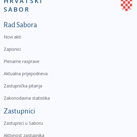
HRVATSKI
SABOR
Podnožje prvi izbornik
Rad Sabora
Novi akti
Zapisnici
Plenarne rasprave
Aktualna prijepodneva
Zastupnička pitanja
Zakonodavna statistika
Zastupnici
Zastupnici u Saboru
Aktivnost zastupnika