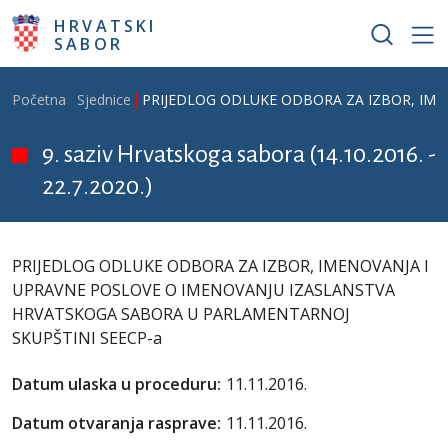
Skoči na glavni sadržaj
HRVATSKI
SABOR
Breadcrumb
Početna
Sjednice
PRIJEDLOG ODLUKE ODBORA ZA IZBOR, IME
9. saziv Hrvatskoga sabora (14.10.2016. -
22.7.2020.)
PRIJEDLOG ODLUKE ODBORA ZA IZBOR, IMENOVANJA I
UPRAVNE POSLOVE O IMENOVANJU IZASLANSTVA
HRVATSKOGA SABORA U PARLAMENTARNOJ
SKUPŠTINI SEECP-a
Datum ulaska u proceduru:
11.11.2016.
Datum otvaranja rasprave:
11.11.2016.