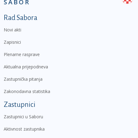
SABOR
Podnožje prvi izbornik
Rad Sabora
Novi akti
Zapisnici
Plenarne rasprave
Aktualna prijepodneva
Zastupnička pitanja
Zakonodavna statistika
Zastupnici
Zastupnici u Saboru
Aktivnost zastupnika