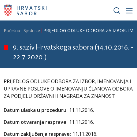
Skoči na glavni sadržaj
HRVATSKI
SABOR
Breadcrumb
Početna
Sjednice
PRIJEDLOG ODLUKE ODBORA ZA IZBOR, IM
9. saziv Hrvatskoga sabora (14.10.2016. -
22.7.2020.)
PRIJEDLOG ODLUKE ODBORA ZA IZBOR, IMENOVANJA I
UPRAVNE POSLOVE O IMENOVANJU ČLANOVA ODBORA
ZA PODJELU DRŽAVNIH NAGRADA ZA ZNANOST
Datum ulaska u proceduru:
11.11.2016.
Datum otvaranja rasprave:
11.11.2016.
Datum zaključenja rasprave:
11.11.2016.