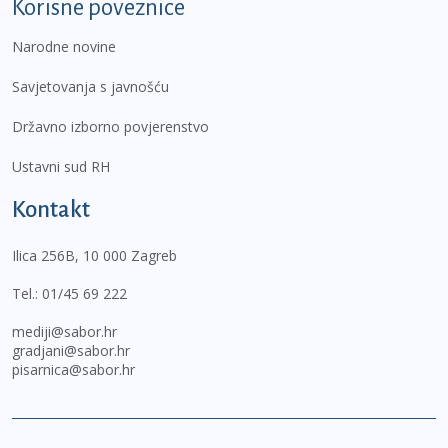
Korisne poveznice
Narodne novine
Savjetovanja s javnošću
Državno izborno povjerenstvo
Ustavni sud RH
Kontakt
Ilica 256B, 10 000 Zagreb
Tel.:
01/45 69 222
mediji@sabor.hr
gradjani@sabor.hr
pisarnica@sabor.hr