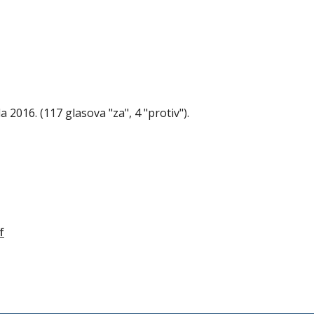
a 2016. (
117 glasova "za", 4 "protiv"
).
f