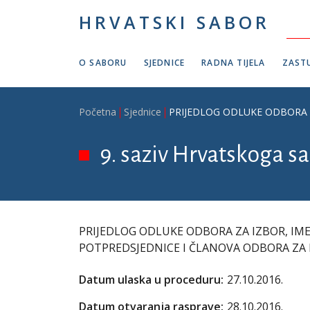
Skoči na glavni sadržaj
HRVATSKI SABOR
O SABORU
SJEDNICE
RADNA TIJELA
ZASTU
Breadcrumb
Početna
Sjednice
PRIJEDLOG ODLUKE ODBORA 
9. saziv Hrvatskoga sa
PRIJEDLOG ODLUKE ODBORA ZA IZBOR, IM
POTPREDSJEDNICE I ČLANOVA ODBORA Z
Datum ulaska u proceduru:
27.10.2016.
Datum otvaranja rasprave:
28.10.2016.