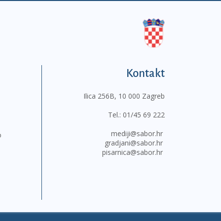
Kontakt
Ilica 256B, 10 000 Zagreb
Tel.:
01/45 69 222
mediji@sabor.hr
o
gradjani@sabor.hr
pisarnica@sabor.hr