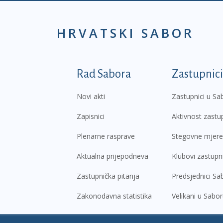
HRVATSKI SABOR
Podnožje prvi izborni
Rad Sabora
Zastupnici
Novi akti
Zastupnici u Sa
Zapisnici
Aktivnost zastu
Plenarne rasprave
Stegovne mjere
Aktualna prijepodneva
Klubovi zastupn
Zastupnička pitanja
Predsjednici Sa
Zakonodavna statistika
Velikani u Sabo