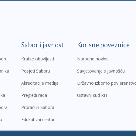
k
Sabor i javnost
Korisne poveznice
boru
Kratke obavijesti
Narodne novine
pnika
Posjeti Saboru
Savjetovanja s javnošću
Akreditacije medija
Državno izborno povjerenstv
ika
Pregledi rada
Ustavni sud RH
bora
Proračun Sabora
ru
Edukativni centar