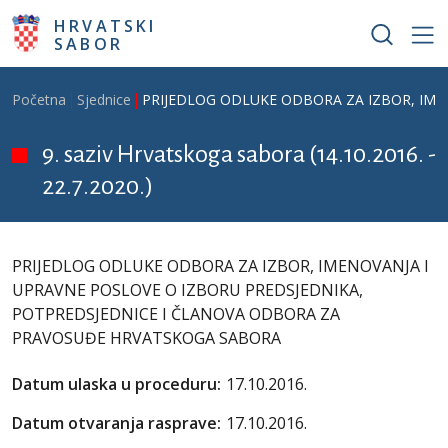
Skoči na glavni sadržaj
HRVATSKI
SABOR
Breadcrumb
Početna
Sjednice
PRIJEDLOG ODLUKE ODBORA ZA IZBOR, IME
9. saziv Hrvatskoga sabora (14.10.2016. -
22.7.2020.)
PRIJEDLOG ODLUKE ODBORA ZA IZBOR, IMENOVANJA I
UPRAVNE POSLOVE O IZBORU PREDSJEDNIKA,
POTPREDSJEDNICE I ČLANOVA ODBORA ZA
PRAVOSUĐE HRVATSKOGA SABORA
Datum ulaska u proceduru:
17.10.2016.
Datum otvaranja rasprave:
17.10.2016.