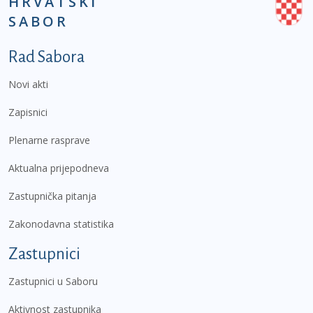
HRVATSKI
SABOR
Podnožje prvi izbornik
Rad Sabora
Novi akti
Zapisnici
Plenarne rasprave
Aktualna prijepodneva
Zastupnička pitanja
Zakonodavna statistika
Zastupnici
Zastupnici u Saboru
Aktivnost zastupnika