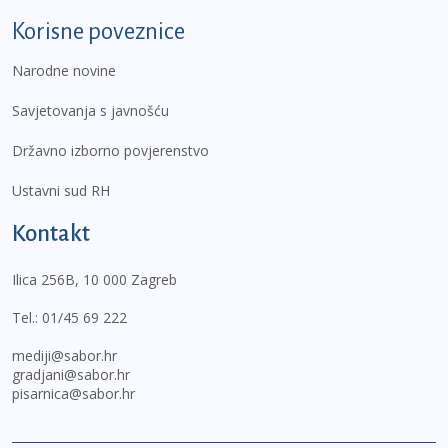
Korisne poveznice
Narodne novine
Savjetovanja s javnošću
Državno izborno povjerenstvo
Ustavni sud RH
Kontakt
Ilica 256B, 10 000 Zagreb
Tel.:
01/45 69 222
mediji@sabor.hr
gradjani@sabor.hr
pisarnica@sabor.hr