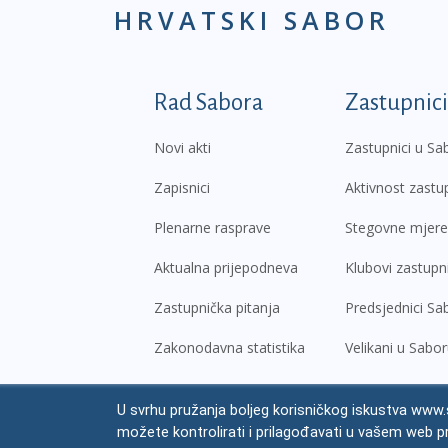
HRVATSKI SABOR
Podnožje prvi izborni
Rad Sabora
Zastupnici
Novi akti
Zastupnici u Sa
Zapisnici
Aktivnost zastu
Plenarne rasprave
Stegovne mjere
Aktualna prijepodneva
Klubovi zastupn
Zastupnička pitanja
Predsjednici Sa
Zakonodavna statistika
Velikani u Sabo
U svrhu pružanja boljeg korisničkog iskustva www.s
© Hrvatski sabor,
2026
možete kontrolirati i prilagođavati u vašem web p
Prav