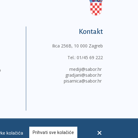
Kontakt
Ilica 256B, 10 000 Zagreb
Tel.:
01/45 69 222
mediji@sabor.hr
o
gradjani@sabor.hr
pisarnica@sabor.hr
Prihvati sve kolačiće
ke kolačića
sum
Česta pitanja
Kontakti
Mapa weba