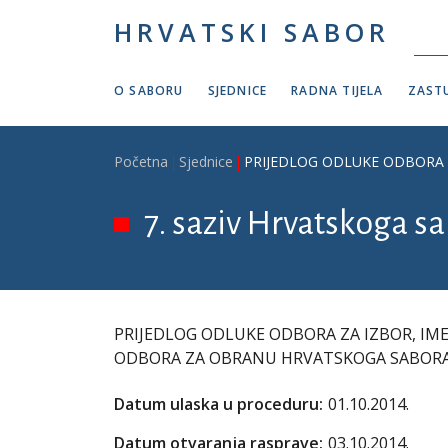
Skoči na glavni sadržaj
HRVATSKI SABOR
O SABORU
SJEDNICE
RADNA TIJELA
ZASTU
Breadcrumb
Početna
Sjednice
PRIJEDLOG ODLUKE ODBORA 
7. saziv Hrvatskoga sab
PRIJEDLOG ODLUKE ODBORA ZA IZBOR, IME
ODBORA ZA OBRANU HRVATSKOGA SABOR
Datum ulaska u proceduru:
01.10.2014.
Datum otvaranja rasprave:
03.10.2014.