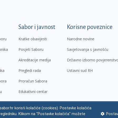
k
Sabor i javnost
Korisne poveznice
boru
Kratke obavijesti
Narodne novine
pnika
Posjeti Saboru
Savjetovanja s javnošću
Akreditacije medija
Državno izborno povjerenstv
ika
Pregledi rada
Ustavni sud RH
bora
Proračun Sabora
ru
Edukativni centar
abor.hr koristi kolačiće (cookies). Postavke kolačića
regledniku. Klikom na "Postavke kolačića" možete
Postav
ne napomene
Izjava o pristupačnosti
Zaštita osobnih podataka
Impres