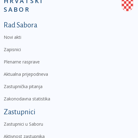
HRVATSKI
SABOR
Podnožje prvi izbornik
Rad Sabora
Novi akti
Zapisnici
Plenarne rasprave
Aktualna prijepodneva
Zastupnička pitanja
Zakonodavna statistika
Zastupnici
Zastupnici u Saboru
Aktivnost zastupnika