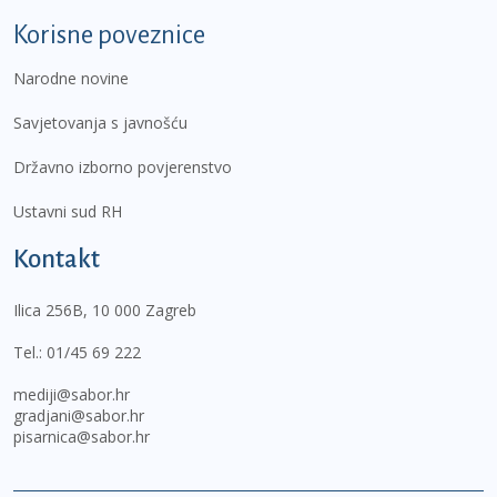
Korisne poveznice
Narodne novine
Savjetovanja s javnošću
Državno izborno povjerenstvo
Ustavni sud RH
Kontakt
Ilica 256B, 10 000 Zagreb
Tel.:
01/45 69 222
mediji@sabor.hr
gradjani@sabor.hr
pisarnica@sabor.hr