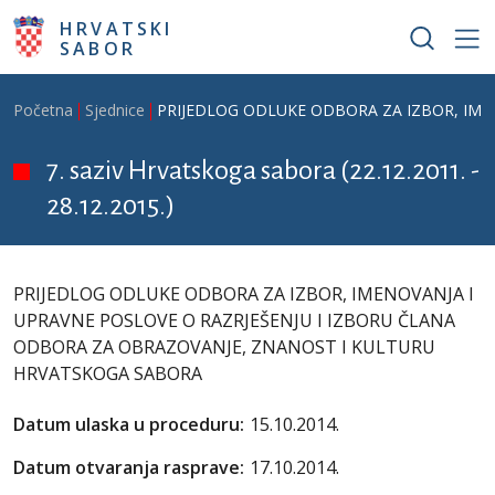
Skoči na glavni sadržaj
HRVATSKI
SABOR
Breadcrumb
Početna
Sjednice
PRIJEDLOG ODLUKE ODBORA ZA IZBOR, IME
7. saziv Hrvatskoga sabora (22.12.2011. -
28.12.2015.)
PRIJEDLOG ODLUKE ODBORA ZA IZBOR, IMENOVANJA I
UPRAVNE POSLOVE O RAZRJEŠENJU I IZBORU ČLANA
ODBORA ZA OBRAZOVANJE, ZNANOST I KULTURU
HRVATSKOGA SABORA
Datum ulaska u proceduru:
15.10.2014.
Datum otvaranja rasprave:
17.10.2014.