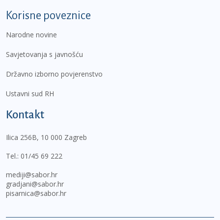
Korisne poveznice
Narodne novine
Savjetovanja s javnošću
Državno izborno povjerenstvo
Ustavni sud RH
Kontakt
Ilica 256B, 10 000 Zagreb
Tel.:
01/45 69 222
mediji@sabor.hr
gradjani@sabor.hr
pisarnica@sabor.hr