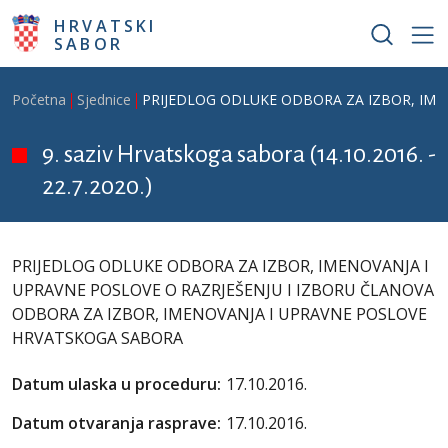
Skoči na glavni sadržaj
HRVATSKI
SABOR
Breadcrumb
Početna
Sjednice
PRIJEDLOG ODLUKE ODBORA ZA IZBOR, IME
9. saziv Hrvatskoga sabora (14.10.2016. -
22.7.2020.)
PRIJEDLOG ODLUKE ODBORA ZA IZBOR, IMENOVANJA I
UPRAVNE POSLOVE O RAZRJEŠENJU I IZBORU ČLANOVA
ODBORA ZA IZBOR, IMENOVANJA I UPRAVNE POSLOVE
HRVATSKOGA SABORA
Datum ulaska u proceduru:
17.10.2016.
Datum otvaranja rasprave:
17.10.2016.