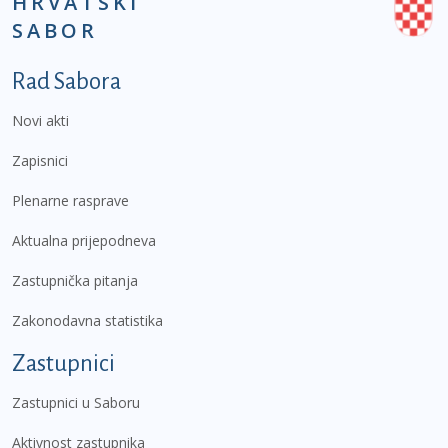
HRVATSKI
SABOR
Podnožje prvi izbornik
Rad Sabora
Novi akti
Zapisnici
Plenarne rasprave
Aktualna prijepodneva
Zastupnička pitanja
Zakonodavna statistika
Zastupnici
Zastupnici u Saboru
Aktivnost zastupnika