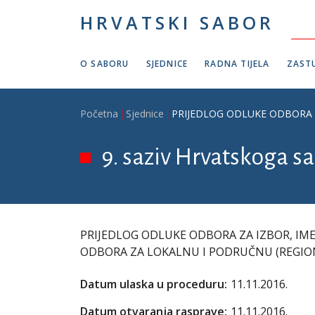
Skoči na glavni sadržaj
HRVATSKI SABOR
O SABORU
SJEDNICE
RADNA TIJELA
ZASTU
Breadcrumb
Početna
Sjednice
PRIJEDLOG ODLUKE ODBORA 
9. saziv Hrvatskoga sa
PRIJEDLOG ODLUKE ODBORA ZA IZBOR, IME
ODBORA ZA LOKALNU I PODRUČNU (REGI
Datum ulaska u proceduru:
11.11.2016.
Datum otvaranja rasprave:
11.11.2016.