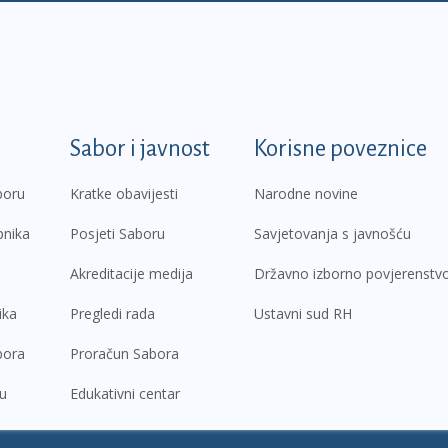
k
Sabor i javnost
Korisne poveznice
boru
Kratke obavijesti
Narodne novine
pnika
Posjeti Saboru
Savjetovanja s javnošću
Akreditacije medija
Državno izborno povjerenstv
ika
Pregledi rada
Ustavni sud RH
bora
Proračun Sabora
ru
Edukativni centar