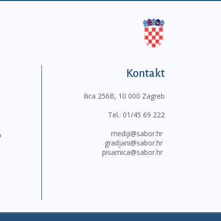
Kontakt
Ilica 256B, 10 000 Zagreb
Tel.:
01/45 69 222
mediji@sabor.hr
o
gradjani@sabor.hr
pisarnica@sabor.hr