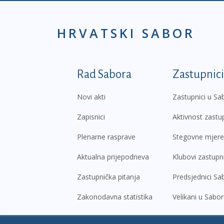
HRVATSKI SABOR
Podnožje prvi izborni
Rad Sabora
Zastupnici
Novi akti
Zastupnici u Sa
Zapisnici
Aktivnost zastu
Plenarne rasprave
Stegovne mjere
Aktualna prijepodneva
Klubovi zastupn
Zastupnička pitanja
Predsjednici Sa
Zakonodavna statistika
Velikani u Sabo