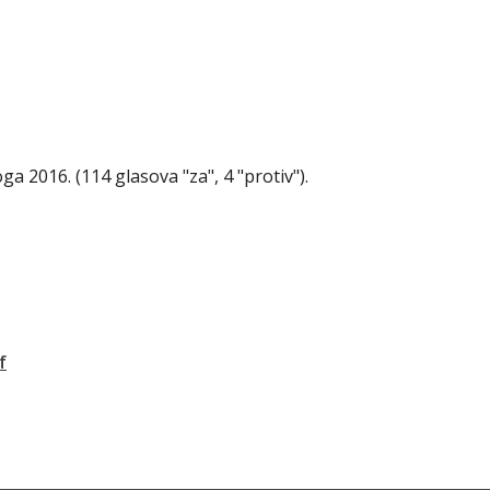
ga 2016. (
114 glasova "za", 4 "protiv"
).
f