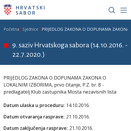
Skoči na glavni sadržaj
HRVATSKI
SABOR
Breadcrumb
Početna
Sjednice
PRIJEDLOG ZAKONA O DOPUNAMA ZAKONA O LOKAL
9. saziv Hrvatskoga sabora (14.10.2016. -
22.7.2020.)
PRIJEDLOG ZAKONA O DOPUNAMA ZAKONA O
LOKALNIM IZBORIMA, prvo čitanje, P.Z. br. 8 -
predlagatelj Klub zastupnika Mosta nezavisnih lista
Datum ulaska u proceduru:
14.10.2016.
Datum otvaranja rasprave:
21.10.2016.
Datum zaključenja rasprave:
21.10.2016.