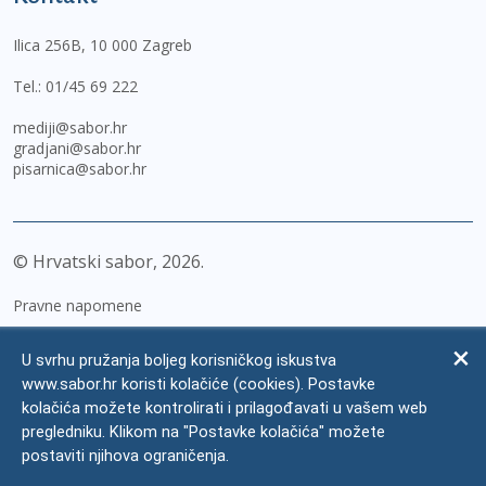
Ilica 256B, 10 000 Zagreb
Tel.:
01/45 69 222
mediji@sabor.hr
gradjani@sabor.hr
pisarnica@sabor.hr
© Hrvatski sabor,
2026
Pravne napomene
Izjava o pristupačnosti
U svrhu pružanja boljeg korisničkog iskustva
Zaštita osobnih podataka
www.sabor.hr koristi kolačiće (cookies). Postavke
kolačića možete kontrolirati i prilagođavati u vašem web
Impressum
pregledniku. Klikom na "Postavke kolačića" možete
Česta pitanja
postaviti njihova ograničenja.