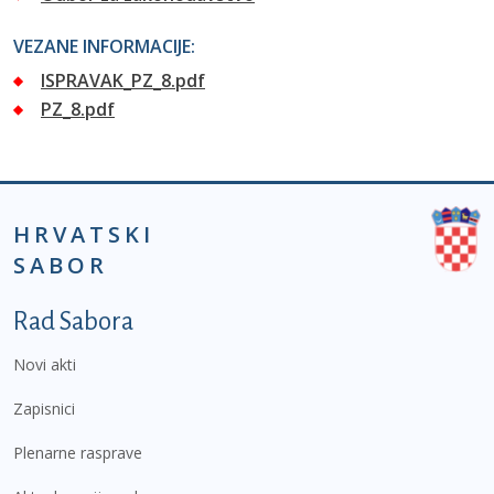
VEZANE INFORMACIJE:
ISPRAVAK_PZ_8.pdf
PZ_8.pdf
HRVATSKI
SABOR
Podnožje prvi izbornik
Rad Sabora
Novi akti
Zapisnici
Plenarne rasprave