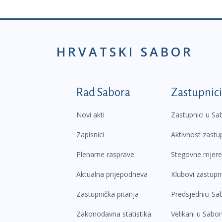
HRVATSKI SABOR
Podnožje prvi izborni
Rad Sabora
Zastupnici
Novi akti
Zastupnici u Sa
Zapisnici
Aktivnost zastu
Plenarne rasprave
Stegovne mjere
Aktualna prijepodneva
Klubovi zastupn
Zastupnička pitanja
Predsjednici Sa
Zakonodavna statistika
Velikani u Sabo