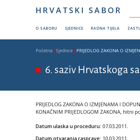
Skoči na glavni sadržaj
HRVATSKI SABOR
O SABORU
SJEDNICE
RADNA TIJELA
ZASTU
Breadcrumb
Početna
Sjednice
PRIJEDLOG ZAKONA O IZMJENA
6. saziv Hrvatskoga sab
PRIJEDLOG ZAKONA O IZMJENAMA I DOPUN
KONAČNIM PRIJEDLOGOM ZAKONA, hitni postup
Datum ulaska u proceduru:
07.03.2011.
Datum otvaranja rasprave:
10.03.2011.