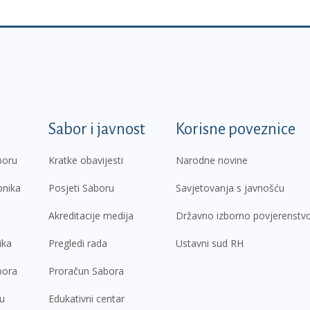
k
Sabor i javnost
Korisne poveznice
boru
Kratke obavijesti
Narodne novine
pnika
Posjeti Saboru
Savjetovanja s javnošću
Akreditacije medija
Državno izborno povjerenstv
ika
Pregledi rada
Ustavni sud RH
bora
Proračun Sabora
ru
Edukativni centar