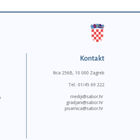
Kontakt
Ilica 256B, 10 000 Zagreb
Tel.:
01/45 69 222
mediji@sabor.hr
o
gradjani@sabor.hr
pisarnica@sabor.hr