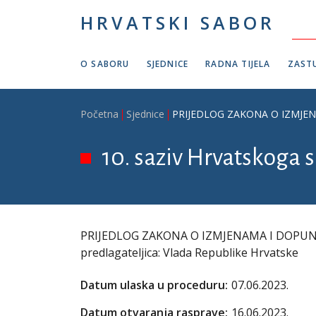
Skoči na glavni sadržaj
HRVATSKI SABOR
O SABORU
SJEDNICE
RADNA TIJELA
ZASTU
Breadcrumb
Početna
Sjednice
PRIJEDLOG ZAKONA O IZMJENAMA
10. saziv Hrvatskoga s
PRIJEDLOG ZAKONA O IZMJENAMA I DOPUNAMA
predlagateljica: Vlada Republike Hrvatske
Datum ulaska u proceduru:
07.06.2023.
Datum otvaranja rasprave:
16.06.2023.