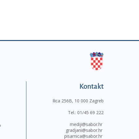
Kontakt
Ilica 256B, 10 000 Zagreb
Tel.:
01/45 69 222
mediji@sabor.hr
o
gradjani@sabor.hr
pisarnica@sabor.hr