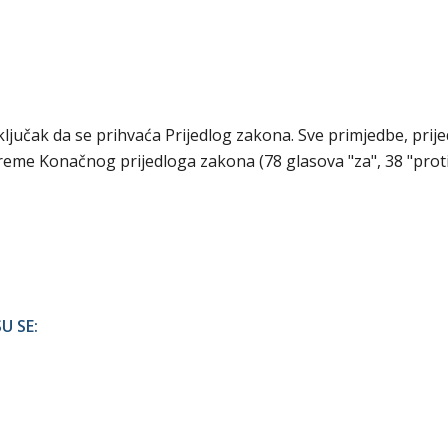
aključak da se prihvaća Prijedlog zakona. Sve primjedbe, prijed
preme Konačnog prijedloga zakona (78 glasova "za", 38 "proti
U SE: