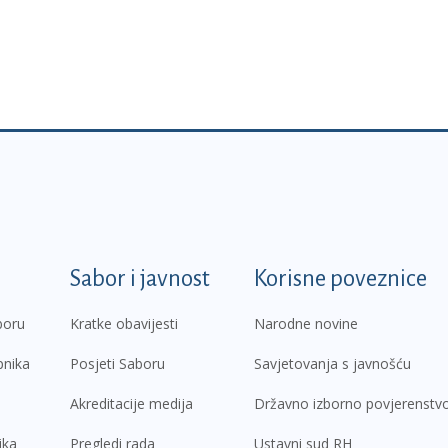
k
Sabor i javnost
Korisne poveznice
boru
Kratke obavijesti
Narodne novine
pnika
Posjeti Saboru
Savjetovanja s javnošću
Akreditacije medija
Državno izborno povjerenstv
ika
Pregledi rada
Ustavni sud RH