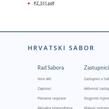
PZ_511.pdf
HRVATSKI SABOR
Podnožje prvi izborni
Rad Sabora
Zastupnici
Novi akti
Zastupnici u Sa
Zapisnici
Aktivnost zastu
Plenarne rasprave
Stegovne mjere
Aktualna prijepodneva
Klubovi zastupn