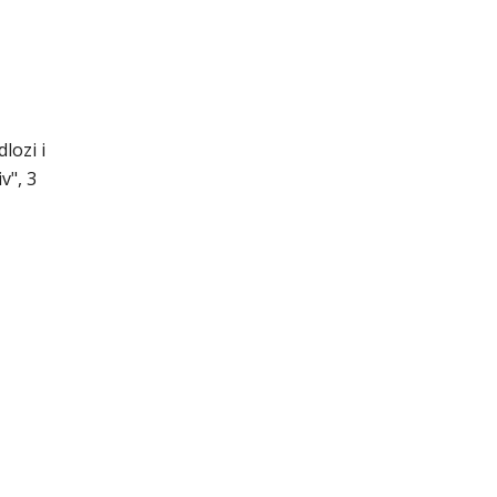
lozi i
v", 3