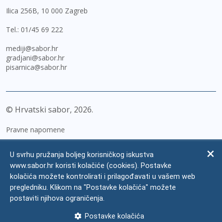
Ilica 256B, 10 000 Zagreb
Tel.:
01/45 69 222
mediji@sabor.hr
gradjani@sabor.hr
pisarnica@sabor.hr
© Hrvatski sabor,
2026
Pravne napomene
Izjava o pristupačnosti
U svrhu pružanja boljeg korisničkog iskustva
Zaštita osobnih podataka
www.sabor.hr koristi kolačiće (cookies). Postavke
kolačića možete kontrolirati i prilagođavati u vašem web
Impressum
pregledniku. Klikom na "Postavke kolačića" možete
Česta pitanja
postaviti njihova ograničenja.
Kontakti
Postavke kolačića