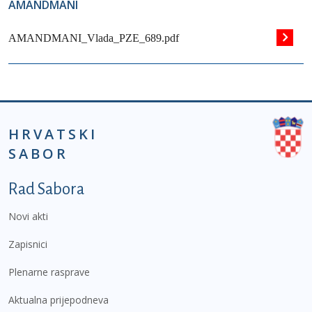
AMANDMANI
AMANDMANI_Vlada_PZE_689.pdf
HRVATSKI
SABOR
Podnožje prvi izbornik
Rad Sabora
Novi akti
Zapisnici
Plenarne rasprave
Aktualna prijepodneva