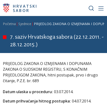
Skoči na glavni sadržaj
HRVATSKI
SABOR
Breadcrumb
Početna
Sjednice
PRIJEDLOG ZAKONA O IZMJENAMA I DOPUNAMA 
7. saziv Hrvatskoga sabora (22.12.2011. -
28.12.2015.)
PRIJEDLOG ZAKONA O IZMJENAMA I DOPUNAMA
ZAKONA O SUDSKOM REGISTRU, S KONAČNIM
PRIJEDLOGOM ZAKONA, hitni postupak, prvo i drugo
čitanje, P.Z.E. br. 689
Datum ulaska u proceduru:
03.07.2014.
Datum prihvaćanja hitnog postupka:
04.07.2014.