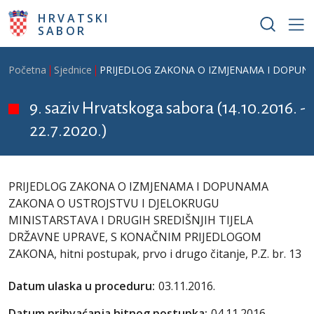
Skoči na glavni sadržaj
HRVATSKI
SABOR
Breadcrumb
Početna
Sjednice
PRIJEDLOG ZAKONA O IZMJENAMA I DOPUNAMA 
9. saziv Hrvatskoga sabora (14.10.2016. -
22.7.2020.)
PRIJEDLOG ZAKONA O IZMJENAMA I DOPUNAMA
ZAKONA O USTROJSTVU I DJELOKRUGU
MINISTARSTAVA I DRUGIH SREDIŠNJIH TIJELA
DRŽAVNE UPRAVE, S KONAČNIM PRIJEDLOGOM
ZAKONA, hitni postupak, prvo i drugo čitanje, P.Z. br. 13
Datum ulaska u proceduru:
03.11.2016.
Datum prihvaćanja hitnog postupka:
04.11.2016.