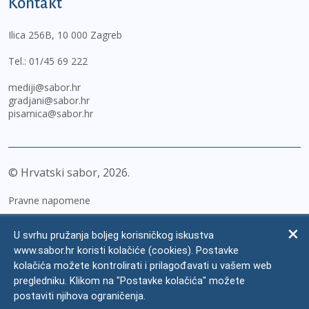
Kontakt
Ilica 256B, 10 000 Zagreb
Tel.:
01/45 69 222
mediji@sabor.hr
gradjani@sabor.hr
pisarnica@sabor.hr
© Hrvatski sabor,
2026
Pravne napomene
Izjava o pristupačnosti
U svrhu pružanja boljeg korisničkog iskustva
Zaštita osobnih podataka
www.sabor.hr koristi kolačiće (cookies). Postavke
kolačića možete kontrolirati i prilagođavati u vašem web
Impressum
pregledniku. Klikom na "Postavke kolačića" možete
Česta pitanja
postaviti njihova ograničenja.