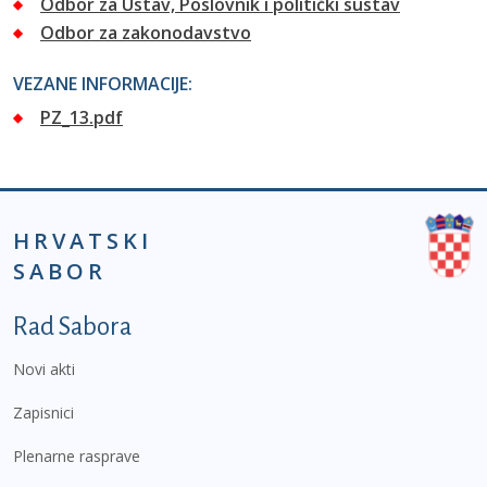
Odbor za Ustav, Poslovnik i politički sustav
Odbor za zakonodavstvo
VEZANE INFORMACIJE:
PZ_13.pdf
HRVATSKI
SABOR
Podnožje prvi izbornik
Rad Sabora
Novi akti
Zapisnici
Plenarne rasprave