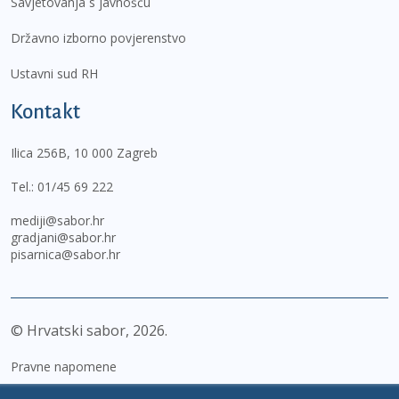
Savjetovanja s javnošću
Državno izborno povjerenstvo
Ustavni sud RH
Kontakt
Ilica 256B, 10 000 Zagreb
Tel.:
01/45 69 222
mediji@sabor.hr
gradjani@sabor.hr
pisarnica@sabor.hr
© Hrvatski sabor,
2026
Pravne napomene
Izjava o pristupačnosti