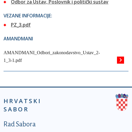
Odbor za Ustav, Poslovnik i politički sustav
VEZANE INFORMACIJE:
PZ_3.pdf
AMANDMANI
AMANDMANI_Odbori_zakonodavstvo_Ustav_2-
1_3-1.pdf
HRVATSKI
SABOR
Podnožje prvi izbornik
Rad Sabora