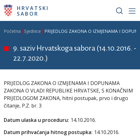
Skoči na glavni sadržaj
HRVATSKI
SABOR
Breadcrumb
Početna
Sjednice
PRIJEDLOG ZAKONA O IZMJENAMA I DOPUNAMA 
9. saziv Hrvatskoga sabora (14.10.2016. -
22.7.2020.)
PRIJEDLOG ZAKONA O IZMJENAMA I DOPUNAMA
ZAKONA O VLADI REPUBLIKE HRVATSKE, S KONAČNIM
PRIJEDLOGOM ZAKONA, hitni postupak, prvo i drugo
čitanje, P.Z. br. 3
Datum ulaska u proceduru:
14.10.2016.
Datum prihvaćanja hitnog postupka:
14.10.2016.