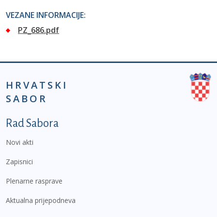
VEZANE INFORMACIJE:
PZ_686.pdf
HRVATSKI
SABOR
Podnožje prvi izbornik
Rad Sabora
Novi akti
Zapisnici
Plenarne rasprave
Aktualna prijepodneva