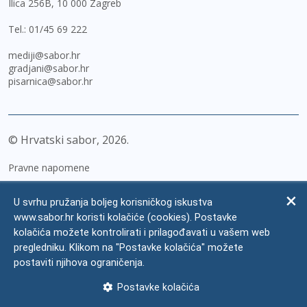
Ilica 256B, 10 000 Zagreb
Tel.:
01/45 69 222
mediji@sabor.hr
gradjani@sabor.hr
pisarnica@sabor.hr
© Hrvatski sabor,
2026
Pravne napomene
Izjava o pristupačnosti
U svrhu pružanja boljeg korisničkog iskustva
Zaštita osobnih podataka
www.sabor.hr koristi kolačiće (cookies). Postavke
kolačića možete kontrolirati i prilagođavati u vašem web
Impressum
pregledniku. Klikom na "Postavke kolačića" možete
Česta pitanja
postaviti njihova ograničenja.
Kontakti
Postavke kolačića