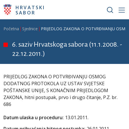
Skoči na glavni sadržaj
HRVATSKI
SABOR
Breadcrumb
Početna
Sjednice
PRIJEDLOG ZAKONA O POTVRĐIVANJU OSMOG D
6. saziv Hrvatskoga sabora (11.1.2008. -
22.12.2011.)
PRIJEDLOG ZAKONA O POTVRĐIVANJU OSMOG
DODATNOG PROTOKOLA UZ USTAV SVJETSKE
POŠTANSKE UNIJE, S KONAČNIM PRIJEDLOGOM
ZAKONA, hitni postupak, prvo i drugo čitanje, P.Z. br.
686
Datum ulaska u proceduru:
13.01.2011.
Datum prihvaćanja hitnog postupka:
26.01.2011.