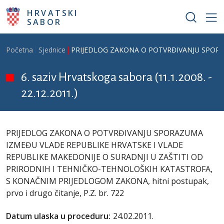
Skoči na glavni sadržaj
HRVATSKI
SABOR
Breadcrumb
Početna
Sjednice
PRIJEDLOG ZAKONA O POTVRĐIVANJU SPORAZU
6. saziv Hrvatskoga sabora (11.1.2008. -
22.12.2011.)
PRIJEDLOG ZAKONA O POTVRĐIVANJU SPORAZUMA
IZMEĐU VLADE REPUBLIKE HRVATSKE I VLADE
REPUBLIKE MAKEDONIJE O SURADNJI U ZAŠTITI OD
PRIRODNIH I TEHNIČKO-TEHNOLOŠKIH KATASTROFA,
S KONAČNIM PRIJEDLOGOM ZAKONA, hitni postupak,
prvo i drugo čitanje, P.Z. br. 722
Datum ulaska u proceduru:
24.02.2011.