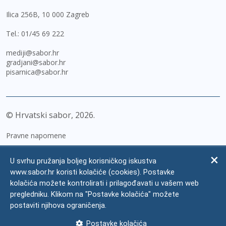
Ilica 256B, 10 000 Zagreb
Tel.:
01/45 69 222
mediji@sabor.hr
gradjani@sabor.hr
pisarnica@sabor.hr
© Hrvatski sabor,
2026
Pravne napomene
Izjava o pristupačnosti
U svrhu pružanja boljeg korisničkog iskustva
Zaštita osobnih podataka
www.sabor.hr koristi kolačiće (cookies). Postavke
kolačića možete kontrolirati i prilagođavati u vašem web
Impressum
pregledniku. Klikom na "Postavke kolačića" možete
Česta pitanja
postaviti njihova ograničenja.
Kontakti
Postavke kolačića