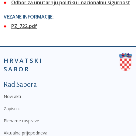
Odbor za unutarnju politiku i nacionalnu sigurnost
VEZANE INFORMACIJE:
PZ_722.pdf
HRVATSKI
SABOR
Podnožje prvi izbornik
Rad Sabora
Novi akti
Zapisnici
Plenarne rasprave
Aktualna prijepodneva