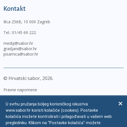
Kontakt
Ilica 256B, 10 000 Zagreb
Tel.:
01/45 69 222
mediji@sabor.hr
gradjani@sabor.hr
pisarnica@sabor.hr
© Hrvatski sabor,
2026
Pravne napomene
Izjava o pristupačnosti
U svrhu pružanja boljeg korisničkog iskustva
Zaštita osobnih podataka
www.sabor.hr koristi kolačiće (cookies). Postavke
kolačića možete kontrolirati i prilagođavati u vašem web
Impressum
pregledniku. Klikom na "Postavke kolačića" možete