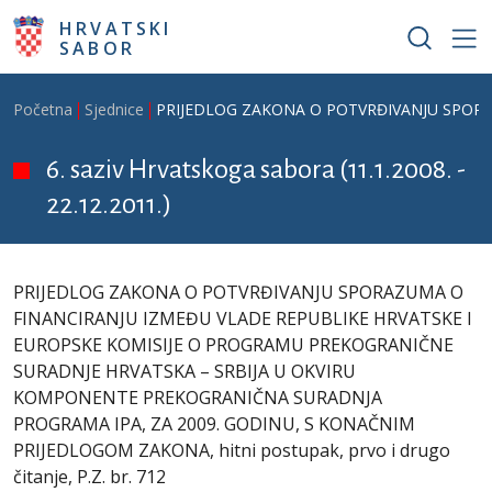
Skoči na glavni sadržaj
HRVATSKI
SABOR
Breadcrumb
Početna
Sjednice
PRIJEDLOG ZAKONA O POTVRĐIVANJU SPORAZ
6. saziv Hrvatskoga sabora (11.1.2008. -
22.12.2011.)
PRIJEDLOG ZAKONA O POTVRĐIVANJU SPORAZUMA O
FINANCIRANJU IZMEĐU VLADE REPUBLIKE HRVATSKE I
EUROPSKE KOMISIJE O PROGRAMU PREKOGRANIČNE
SURADNJE HRVATSKA – SRBIJA U OKVIRU
KOMPONENTE PREKOGRANIČNA SURADNJA
PROGRAMA IPA, ZA 2009. GODINU, S KONAČNIM
PRIJEDLOGOM ZAKONA, hitni postupak, prvo i drugo
čitanje, P.Z. br. 712