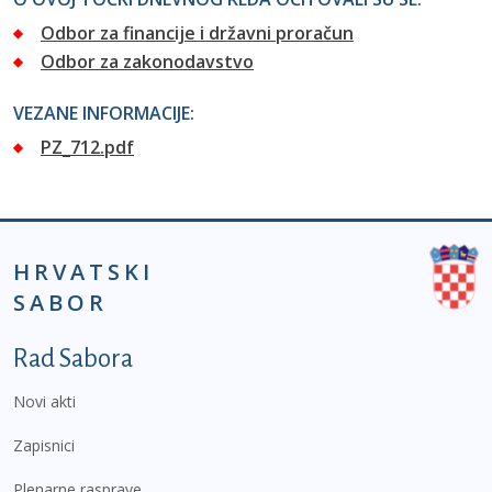
Odbor za financije i državni proračun
Odbor za zakonodavstvo
VEZANE INFORMACIJE:
PZ_712.pdf
HRVATSKI
SABOR
Podnožje prvi izbornik
Rad Sabora
Novi akti
Zapisnici
Plenarne rasprave