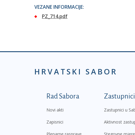
VEZANE INFORMACIJE:
PZ_714.pdf
HRVATSKI SABOR
Podnožje prvi izborni
Rad Sabora
Zastupnici
Novi akti
Zastupnici u Sa
Zapisnici
Aktivnost zastu
Plenarne rasprave
Stegovne mjere