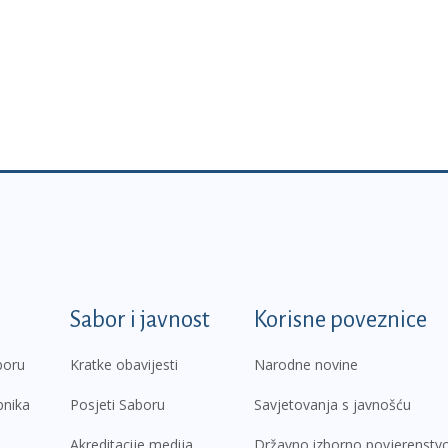
k
Sabor i javnost
Korisne poveznice
boru
Kratke obavijesti
Narodne novine
pnika
Posjeti Saboru
Savjetovanja s javnošću
Akreditacije medija
Državno izborno povjerenstv