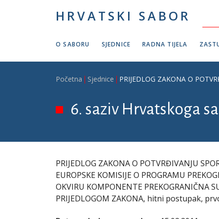
Skoči na glavni sadržaj
HRVATSKI SABOR
O SABORU
SJEDNICE
RADNA TIJELA
ZASTU
Breadcrumb
Početna
Sjednice
PRIJEDLOG ZAKONA O POTVRĐ
6. saziv Hrvatskoga sab
PRIJEDLOG ZAKONA O POTVRĐIVANJU SPOR
EUROPSKE KOMISIJE O PROGRAMU PREKOG
OKVIRU KOMPONENTE PREKOGRANIČNA SUR
PRIJEDLOGOM ZAKONA, hitni postupak, prvo i 