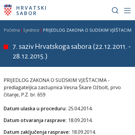
Skoči na glavni sadržaj
HRVATSKI
SABOR
Breadcrumb
Početna
Sjednice
PRIJEDLOG ZAKONA O SUDSKIM VJEŠTACIMA - pred
7. saziv Hrvatskoga sabora (22.12.2011. -
28.12.2015.)
PRIJEDLOG ZAKONA O SUDSKIM VJEŠTACIMA -
predlagateljica zastupnica Vesna Škare Ožbolt, prvo
čitanje, P.Z. br. 659
Datum ulaska u proceduru:
25.04.2014.
Datum otvaranja rasprave:
18.09.2014.
Datum zaključenja rasprave:
18.09.2014.