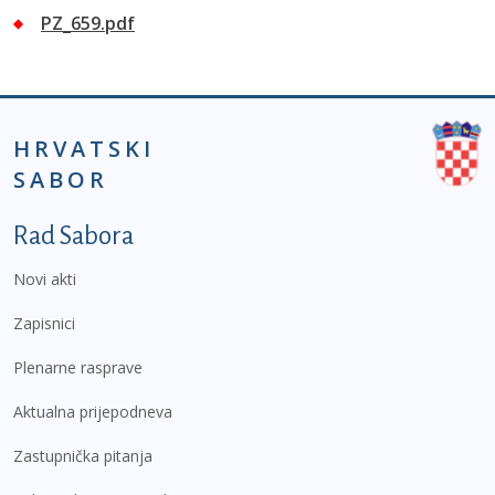
PZ_659.pdf
HRVATSKI
SABOR
Podnožje prvi izbornik
Rad Sabora
Novi akti
Zapisnici
Plenarne rasprave
Aktualna prijepodneva
Zastupnička pitanja