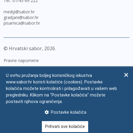
Tel.:
01/45 69 222
mediji@sabor.hr
gradjani@sabor.hr
pisarnica@sabor.hr
© Hrvatski sabor,
2026
Pravne napomene
Izjava o pristupačnosti
U svrhu pružanja boljeg korisničkog iskustva
Zaštita osobnih podataka
www.sabor.hr koristi kolačiće (cookies). Postavke
kolačića možete kontrolirati i prilagođavati u vašem web
Impressum
pregledniku. Klikom na "Postavke kolačića" možete
Česta pitanja
postaviti njihova ograničenja.
Kontakti
Postavke kolačića
Mapa weba
Prihvati sve kolačiće