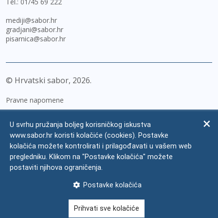
Tel.:
01/45 69 222
mediji@sabor.hr
gradjani@sabor.hr
pisarnica@sabor.hr
© Hrvatski sabor,
2026
Pravne napomene
Izjava o pristupačnosti
U svrhu pružanja boljeg korisničkog iskustva
Zaštita osobnih podataka
www.sabor.hr koristi kolačiće (cookies). Postavke
kolačića možete kontrolirati i prilagođavati u vašem web
Impressum
pregledniku. Klikom na "Postavke kolačića" možete
Česta pitanja
postaviti njihova ograničenja.
Kontakti
Postavke kolačića
Mapa weba
Prihvati sve kolačiće