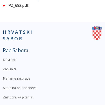
PZ_682.pdf
HRVATSKI
SABOR
Podnožje prvi izbornik
Rad Sabora
Novi akti
Zapisnici
Plenarne rasprave
Aktualna prijepodneva
Zastupnička pitanja