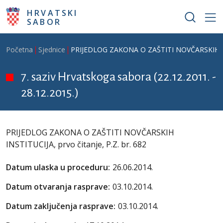
Skoči na glavni sadržaj
HRVATSKI
SABOR
Breadcrumb
Početna
Sjednice
PRIJEDLOG ZAKONA O ZAŠTITI NOVČARSKIH INST
7. saziv Hrvatskoga sabora (22.12.2011. -
28.12.2015.)
PRIJEDLOG ZAKONA O ZAŠTITI NOVČARSKIH
INSTITUCIJA, prvo čitanje, P.Z. br. 682
Datum ulaska u proceduru:
26.06.2014.
Datum otvaranja rasprave:
03.10.2014.
Datum zaključenja rasprave:
03.10.2014.