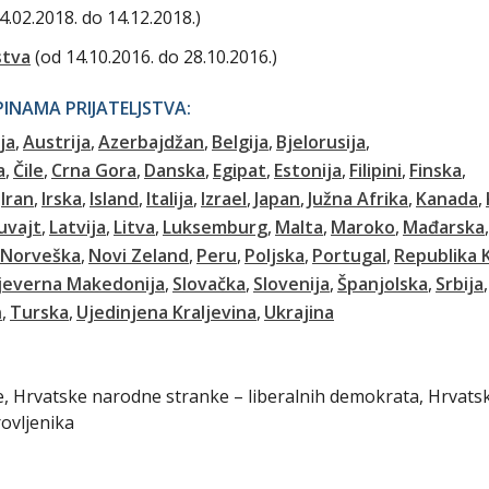
4.02.2018. do 14.12.2018.)
stva
(od 14.10.2016. do 28.10.2016.)
NAMA PRIJATELJSTVA:
ja
Austrija
Azerbajdžan
Belgija
Bjelorusija
a
Čile
Crna Gora
Danska
Egipat
Estonija
Filipini
Finska
Iran
Irska
Island
Italija
Izrael
Japan
Južna Afrika
Kanada
uvajt
Latvija
Litva
Luksemburg
Malta
Maroko
Mađarska
Norveška
Novi Zeland
Peru
Poljska
Portugal
Republika 
jeverna Makedonija
Slovačka
Slovenija
Španjolska
Srbija
n
Turska
Ujedinjena Kraljevina
Ukrajina
ke, Hrvatske narodne stranke – liberalnih demokrata, Hrvats
rovljenika