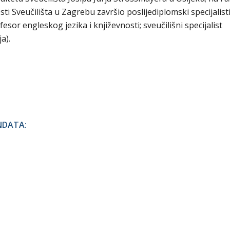
sti Sveučilišta u Zagrebu završio poslijediplomski specijalist
ofesor engleskog jezika i književnosti; sveučilišni specijalist
a).
NDATA: