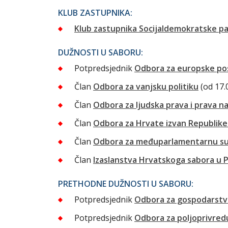
KLUB ZASTUPNIKA:
Klub zastupnika Socijaldemokratske pa
DUŽNOSTI U SABORU:
Potpredsjednik
Odbora za europske po
Član
Odbora za vanjsku politiku
(od 17.
Član
Odbora za ljudska prava i prava n
Član
Odbora za Hrvate izvan Republik
Član
Odbora za međuparlamentarnu su
Član
Izaslanstva Hrvatskoga sabora u P
PRETHODNE DUŽNOSTI U SABORU:
Potpredsjednik
Odbora za gospodarst
Potpredsjednik
Odbora za poljoprivred