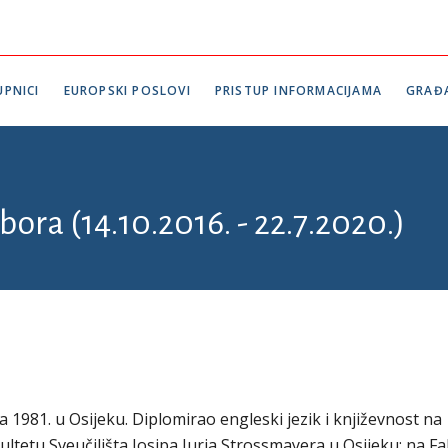
PNICI
EUROPSKI POSLOVI
PRISTUP INFORMACIJAMA
GRAĐ
bora (14.10.2016. - 22.7.2020.)
ja 1981. u Osijeku. Diplomirao engleski jezik i književnost na
ultetu Sveučilišta Josipa Jurja Strossmayera u Osijeku; na F