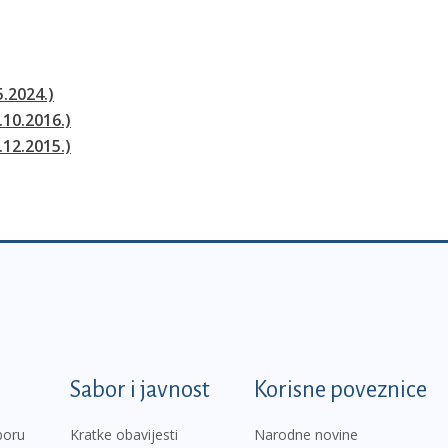
5.2024.)
.10.2016.)
.12.2015.)
k
Sabor i javnost
Korisne poveznice
boru
Kratke obavijesti
Narodne novine