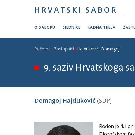
Skoči na glavni sadržaj
HRVATSKI SABOR
O SABORU
SJEDNICE
RADNA TIJELA
ZASTU
Breadcrumb
Početna
Zastupnici
Hajduković, Domagoj
9. saziv Hrvatskoga sa
Domagoj Hajduković
(SDP)
Rođen je 4. lipn
Filozofskom fak