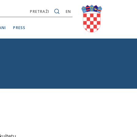
PRETRAŽI
EN
ANI
PRESS
akultetu