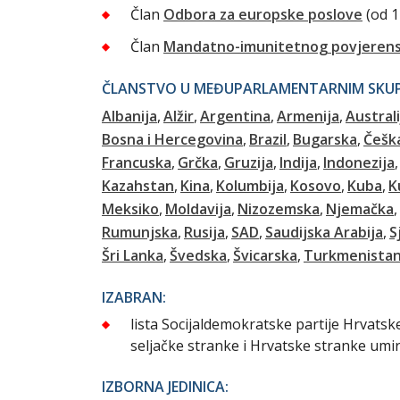
Član
Odbora za europske poslove
(od 1
Član
Mandatno-imunitetnog povjeren
ČLANSTVO U MEĐUPARLAMENTARNIM SKUPI
Albanija
Alžir
Argentina
Armenija
Australi
Bosna i Hercegovina
Brazil
Bugarska
Češk
Francuska
Grčka
Gruzija
Indija
Indonezija
Kazahstan
Kina
Kolumbija
Kosovo
Kuba
K
Meksiko
Moldavija
Nizozemska
Njemačka
Rumunjska
Rusija
SAD
Saudijska Arabija
S
Šri Lanka
Švedska
Švicarska
Turkmenista
IZABRAN:
lista Socijaldemokratske partije Hrvats
seljačke stranke i Hrvatske stranke umi
IZBORNA JEDINICA: