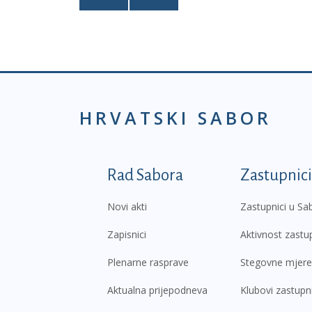
HRVATSKI SABOR
Podnožje prvi izborni
Rad Sabora
Zastupnici
Novi akti
Zastupnici u Sa
Zapisnici
Aktivnost zastu
Plenarne rasprave
Stegovne mjere
Aktualna prijepodneva
Klubovi zastupn