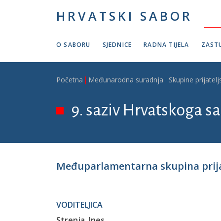
Skoči na glavni sadržaj
HRVATSKI SABOR
O SABORU
SJEDNICE
RADNA TIJELA
ZASTU
Breadcrumb
Početna
Međunarodna suradnja
Skupine prijatelj
9. saziv Hrvatskoga sa
Međuparlamentarna skupina prija
VODITELJICA
Strenja, Ines