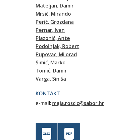
Mateljan, Damir
Mrsić, Mirando
Perić, Grozdana
Pernar, Ivan
Plazonić, Ante
Podolnjak, Robert
Pupovac, Milorad
Šimić, Marko
Tomić, Damir
Varga, Siniša
KONTAKT
e-mail:
maja.roscic@sabor.hr