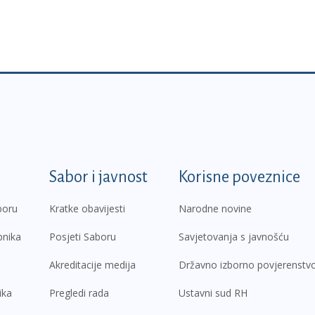
k
Sabor i javnost
Korisne poveznice
boru
Kratke obavijesti
Narodne novine
pnika
Posjeti Saboru
Savjetovanja s javnošću
Akreditacije medija
Državno izborno povjerenstv
ika
Pregledi rada
Ustavni sud RH