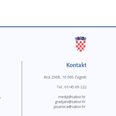
Kontakt
Ilica 256B, 10 000 Zagreb
Tel.:
01/45 69 222
mediji@sabor.hr
o
gradjani@sabor.hr
pisarnica@sabor.hr