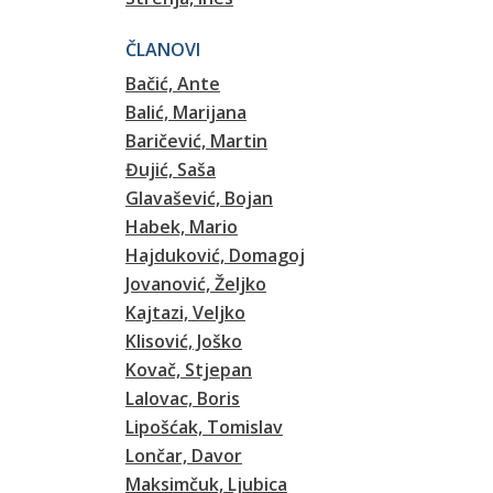
ČLANOVI
Bačić, Ante
Balić, Marijana
Baričević, Martin
Đujić, Saša
Glavašević, Bojan
Habek, Mario
Hajduković, Domagoj
Jovanović, Željko
Kajtazi, Veljko
Klisović, Joško
Kovač, Stjepan
Lalovac, Boris
Lipošćak, Tomislav
Lončar, Davor
Maksimčuk, Ljubica