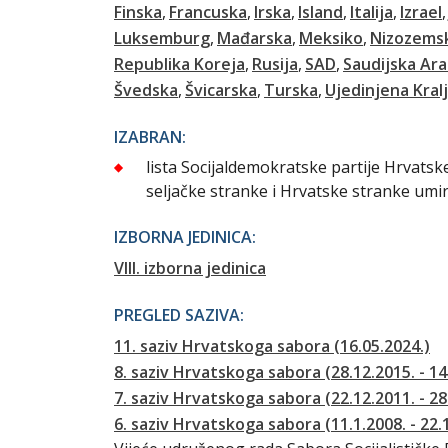
Finska
Francuska
Irska
Island
Italija
Izrael
Luksemburg
Mađarska
Meksiko
Nizozems
Republika Koreja
Rusija
SAD
Saudijska Ara
Švedska
Švicarska
Turska
Ujedinjena Kral
IZABRAN:
lista Socijaldemokratske partije Hrvats
seljačke stranke i Hrvatske stranke umi
IZBORNA JEDINICA:
VIII. izborna jedinica
PREGLED SAZIVA:
11. saziv Hrvatskoga sabora (16.05.2024.)
8. saziv Hrvatskoga sabora (28.12.2015. - 14
7. saziv Hrvatskoga sabora (22.12.2011. - 28
6. saziv Hrvatskoga sabora (11.1.2008. - 22.