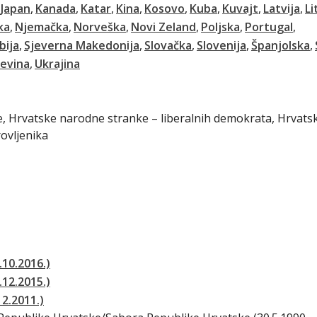
Japan
Kanada
Katar
Kina
Kosovo
Kuba
Kuvajt
Latvija
Li
ka
Njemačka
Norveška
Novi Zeland
Poljska
Portugal
bija
Sjeverna Makedonija
Slovačka
Slovenija
Španjolska
jevina
Ukrajina
ke, Hrvatske narodne stranke – liberalnih demokrata, Hrvats
rovljenika
.10.2016.)
.12.2015.)
12.2011.)