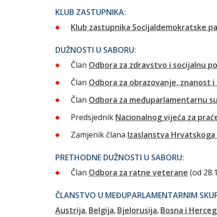
KLUB ZASTUPNIKA:
Klub zastupnika Socijaldemokratske pa
DUŽNOSTI U SABORU:
Član
Odbora za zdravstvo i socijalnu po
Član
Odbora za obrazovanje, znanost i
Član
Odbora za međuparlamentarnu su
Predsjednik
Nacionalnog vijeća za prać
Zamjenik člana
Izaslanstva Hrvatskoga
PRETHODNE DUŽNOSTI U SABORU:
Član
Odbora za ratne veterane
(od 28.
ČLANSTVO U MEĐUPARLAMENTARNIM SKUPI
Austrija
Belgija
Bjelorusija
Bosna i Herceg