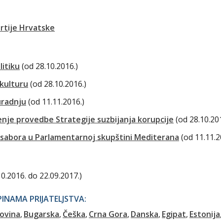
rtije Hrvatske
litiku
(od 28.10.2016.)
 kulturu
(od 28.10.2016.)
radnju
(od 11.11.2016.)
enje provedbe Strategije suzbijanja korupcije
(od 28.10.20
 sabora u Parlamentarnoj skupštini Mediterana
(od 11.11.2
10.2016. do 22.09.2017.)
NAMA PRIJATELJSTVA:
ovina
Bugarska
Češka
Crna Gora
Danska
Egipat
Estonija