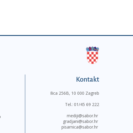
Kontakt
Ilica 256B, 10 000 Zagreb
Tel.:
01/45 69 222
mediji@sabor.hr
o
gradjani@sabor.hr
pisarnica@sabor.hr