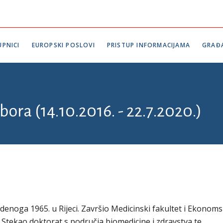
PNICI
EUROPSKI POSLOVI
PRISTUP INFORMACIJAMA
GRAĐ
bora (14.10.2016. - 22.7.2020.)
udenoga 1965. u Rijeci. Završio Medicinski fakultet i Ekonoms
i. Stekao doktorat s područja biomedicine i zdravstva te