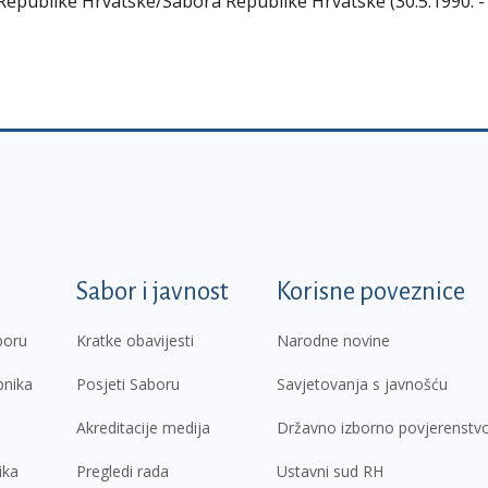
 Republike Hrvatske/Sabora Republike Hrvatske (30.5.1990. -
k
Sabor i javnost
Korisne poveznice
boru
Kratke obavijesti
Narodne novine
pnika
Posjeti Saboru
Savjetovanja s javnošću
Akreditacije medija
Državno izborno povjerenstv
ika
Pregledi rada
Ustavni sud RH