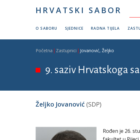
Skoči na glavni sadržaj
HRVATSKI SABOR
O SABORU
SJEDNICE
RADNA TIJELA
ZASTU
Breadcrumb
Početna
Zastupnici
Jovanović, Željko
9. saziv Hrvatskoga sa
Željko Jovanović
(SDP)
Rođen je 26. st
fakultet u Rijec