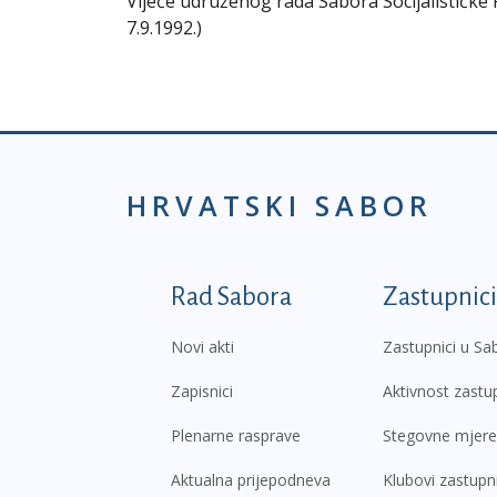
Vijeće udruženog rada Sabora Socijalističke
7.9.1992.)
HRVATSKI SABOR
Podnožje prvi izborni
Rad Sabora
Zastupnici
Novi akti
Zastupnici u Sa
Zapisnici
Aktivnost zastu
Plenarne rasprave
Stegovne mjere
Aktualna prijepodneva
Klubovi zastupn