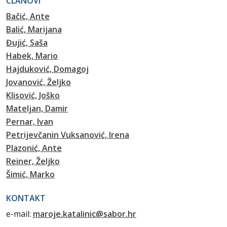
ČLANOVI
Bačić, Ante
Balić, Marijana
Đujić, Saša
Habek, Mario
Hajduković, Domagoj
Jovanović, Željko
Klisović, Joško
Mateljan, Damir
Pernar, Ivan
Petrijevčanin Vuksanović, Irena
Plazonić, Ante
Reiner, Željko
Šimić, Marko
KONTAKT
e-mail:
maroje.katalinic@sabor.hr