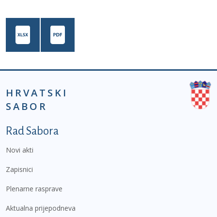
HRVATSKI
SABOR
Podnožje prvi izbornik
Rad Sabora
Novi akti
Zapisnici
Plenarne rasprave
Aktualna prijepodneva