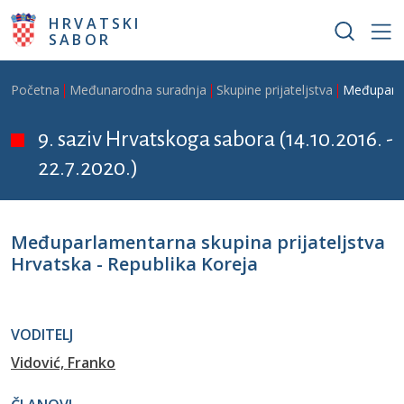
Skoči na glavni sadržaj
HRVATSKI
SABOR
Breadcrumb
Početna
Međunarodna suradnja
Skupine prijateljstva
Međuparlam
9. saziv Hrvatskoga sabora (14.10.2016. -
22.7.2020.)
Međuparlamentarna skupina prijateljstva
Hrvatska - Republika Koreja
VODITELJ
Vidović, Franko