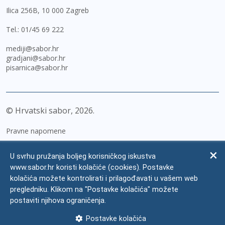
Ilica 256B, 10 000 Zagreb
Tel.:
01/45 69 222
mediji@sabor.hr
gradjani@sabor.hr
pisarnica@sabor.hr
© Hrvatski sabor,
2026
Pravne napomene
Izjava o pristupačnosti
U svrhu pružanja boljeg korisničkog iskustva
Zaštita osobnih podataka
www.sabor.hr koristi kolačiće (cookies). Postavke
kolačića možete kontrolirati i prilagođavati u vašem web
Impressum
pregledniku. Klikom na "Postavke kolačića" možete
Česta pitanja
postaviti njihova ograničenja.
Kontakti
Postavke kolačića