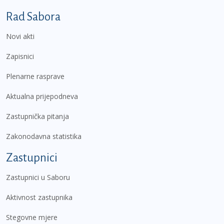
Podnožje prvi izbornik
Rad Sabora
Novi akti
Zapisnici
Plenarne rasprave
Aktualna prijepodneva
Zastupnička pitanja
Zakonodavna statistika
Zastupnici
Zastupnici u Saboru
Aktivnost zastupnika
Stegovne mjere