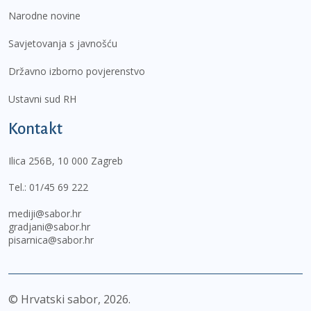
Narodne novine
Savjetovanja s javnošću
Državno izborno povjerenstvo
Ustavni sud RH
Kontakt
Ilica 256B, 10 000 Zagreb
Tel.:
01/45 69 222
mediji@sabor.hr
gradjani@sabor.hr
pisarnica@sabor.hr
© Hrvatski sabor,
2026