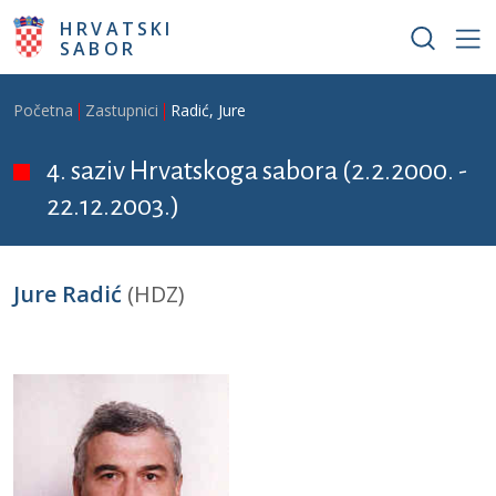
Skoči na glavni sadržaj
HRVATSKI
SABOR
Breadcrumb
Početna
Zastupnici
Radić, Jure
4. saziv Hrvatskoga sabora (2.2.2000. -
22.12.2003.)
Jure Radić
(HDZ)