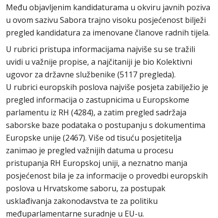
Među objavljenim kandidaturama u okviru javnih poziva
u ovom sazivu Sabora trajno visoku posjećenost bilježi
pregled kandidatura za imenovane članove radnih tijela.
U rubrici pristupa informacijama najviše su se tražili
uvidi u važnije propise, a najčitaniji je bio Kolektivni
ugovor za državne službenike (5117 pregleda).
U rubrici europskih poslova najviše posjeta zabilježio je
pregled informacija o zastupnicima u Europskome
parlamentu iz RH (4284), a zatim pregled sadržaja
saborske baze podataka o postupanju s dokumentima
Europske unije (2467). Više od tisuću posjetitelja
zanimao je pregled važnijih datuma u procesu
pristupanja RH Europskoj uniji, a neznatno manja
posjećenost bila je za informacije o provedbi europskih
poslova u Hrvatskome saboru, za postupak
usklađivanja zakonodavstva te za politiku
međuparlamentarne suradnje u EU-u.