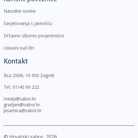
Narodne novine
Savjetovanja s javnošću
Državno izborno povjerenstvo
Ustavni sud RH
Kontakt
Ilica 256B, 10 000 Zagreb
Tel.:
01/45 69 222
mediji@sabor.hr
gradjani@sabor.hr
pisarnica@sabor.hr
© Hrvatski sabor,
2026