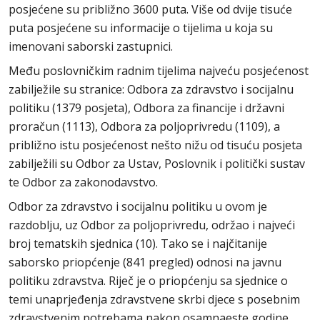
posjećene su približno 3600 puta. Više od dvije tisuće
puta posjećene su informacije o tijelima u koja su
imenovani saborski zastupnici.
Među poslovničkim radnim tijelima najveću posjećenost
zabilježile su stranice: Odbora za zdravstvo i socijalnu
politiku (1379 posjeta), Odbora za financije i državni
proračun (1113), Odbora za poljoprivredu (1109), a
približno istu posjećenost nešto nižu od tisuću posjeta
zabilježili su Odbor za Ustav, Poslovnik i politički sustav
te Odbor za zakonodavstvo.
Odbor za zdravstvo i socijalnu politiku u ovom je
razdoblju, uz Odbor za poljoprivredu, održao i najveći
broj tematskih sjednica (10). Tako se i najčitanije
saborsko priopćenje (841 pregled) odnosi na javnu
politiku zdravstva. Riječ je o priopćenju sa sjednice o
temi unaprjeđenja zdravstvene skrbi djece s posebnim
zdravstvenim potrebama nakon osamnaeste godine,