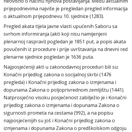
neovisno o načinu njihova postavljanja. Među aktualnim
prijepodnevima najviše je pregledan pregled informacija
o aktualnom prijepodnevu 10. sjednice (1283).
Pregled akata tijela javne vlasti upućenih Saboru sa
svrhom informiranja (akti koji nisu namijenjeni
plenarnoj raspravi) pogledan je 1851 put, a popis akata
povučenih iz procedure i prije uvrštavanja na dnevni red
plenarne sjednice pogledan je 1636 puta.
Najposjećeniji akti u zakonodavnoj proceduri bili su:
Konačni prijedlog zakona o socijalnoj skrbi (1476
pregleda) i Konačni prijedlog zakona o izmjenama i
dopunama Zakona o poljoprivrednom zemljištu (1441).
Natprosječno visoku posjećenost zabilježio je i Konačni
prijedlog zakona o izmjenama i dopunama Zakona o
sigurnosti prometa na cestama (992), a na popisu
najposjećenijih su još i Konačni prijedlog zakona o
izmjenama i dopunama Zakona o predškolskom odgoju