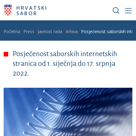
Skoči na glavni sadržaj
HRVATSKI
SABOR
Breadcrumb
Početna
Press
Javnost rada
Arhiva
Posjećenost saborskih intern
Posjećenost saborskih internetskih
stranica od 1. siječnja do 17. srpnja
2022.