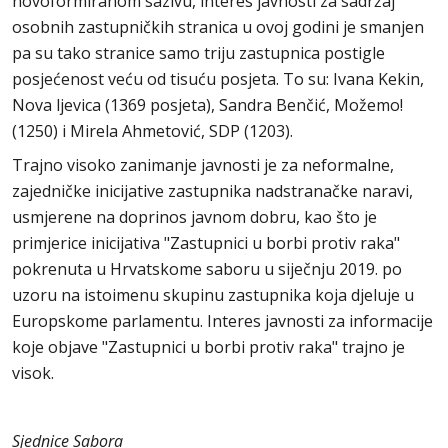
novoformiranom sazivu, interes javnosti za sadržaj
osobnih zastupničkih stranica u ovoj godini je smanjen
pa su tako stranice samo triju zastupnica postigle
posjećenost veću od tisuću posjeta. To su: Ivana Kekin,
Nova ljevica (1369 posjeta), Sandra Benčić, Možemo!
(1250) i Mirela Ahmetović, SDP (1203).
Trajno visoko zanimanje javnosti je za neformalne,
zajedničke inicijative zastupnika nadstranačke naravi,
usmjerene na doprinos javnom dobru, kao što je
primjerice inicijativa "Zastupnici u borbi protiv raka"
pokrenuta u Hrvatskome saboru u siječnju 2019. po
uzoru na istoimenu skupinu zastupnika koja djeluje u
Europskome parlamentu. Interes javnosti za informacije
koje objave "Zastupnici u borbi protiv raka" trajno je
visok.
Sjednice Sabora