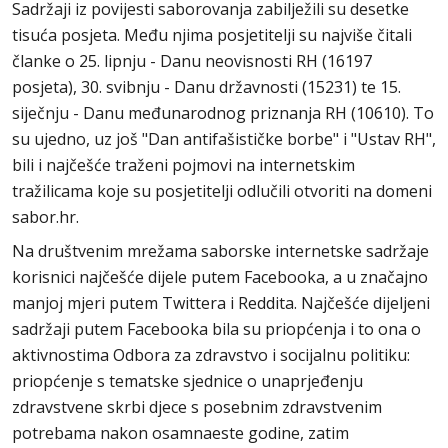
Sadržaji iz povijesti saborovanja zabilježili su desetke
tisuća posjeta. Među njima posjetitelji su najviše čitali
članke o 25. lipnju - Danu neovisnosti RH (16197
posjeta), 30. svibnju - Danu državnosti (15231) te 15.
siječnju - Danu međunarodnog priznanja RH (10610). To
su ujedno, uz još "Dan antifašističke borbe" i "Ustav RH",
bili i najčešće traženi pojmovi na internetskim
tražilicama koje su posjetitelji odlučili otvoriti na domeni
sabor.hr.
Na društvenim mrežama saborske internetske sadržaje
korisnici najčešće dijele putem Facebooka, a u značajno
manjoj mjeri putem Twittera i Reddita. Najčešće dijeljeni
sadržaji putem Facebooka bila su priopćenja i to ona o
aktivnostima Odbora za zdravstvo i socijalnu politiku:
priopćenje s tematske sjednice o unaprjeđenju
zdravstvene skrbi djece s posebnim zdravstvenim
potrebama nakon osamnaeste godine, zatim