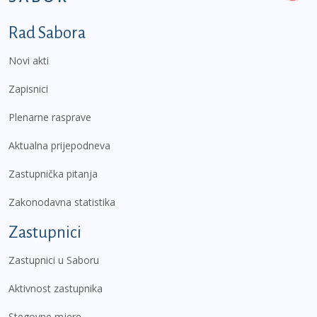
Podnožje prvi izbornik
Rad Sabora
Novi akti
Zapisnici
Plenarne rasprave
Aktualna prijepodneva
Zastupnička pitanja
Zakonodavna statistika
Zastupnici
Zastupnici u Saboru
Aktivnost zastupnika
Stegovne mjere