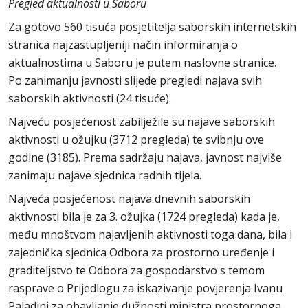
Pregled aktualnosti u Saboru
Za gotovo 560 tisuća posjetitelja saborskih internetskih
stranica najzastupljeniji način informiranja o
aktualnostima u Saboru je putem naslovne stranice.
Po zanimanju javnosti slijede pregledi najava svih
saborskih aktivnosti (24 tisuće).
Najveću posjećenost zabilježile su najave saborskih
aktivnosti u ožujku (3712 pregleda) te svibnju ove
godine (3185). Prema sadržaju najava, javnost najviše
zanimaju najave sjednica radnih tijela.
Najveća posjećenost najava dnevnih saborskih
aktivnosti bila je za 3. ožujka (1724 pregleda) kada je,
među mnoštvom najavljenih aktivnosti toga dana, bila i
zajednička sjednica Odbora za prostorno uređenje i
graditeljstvo te Odbora za gospodarstvo s temom
rasprave o Prijedlogu za iskazivanje povjerenja Ivanu
Paladini za obavljanje dužnosti ministra prostornoga