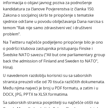
informacija o objavi javnog poziva za podnošenje
kandidatura za članove Povjerenstva iz članka 150.
Zakona o socijalnoj skrbi te priopćenje s tematske
sjednice održane u povodu obilježavanja Dana narcisa s
temom "Rak nije samo zdravstveni već i društveni
problem".
Na Twitteru najčešće podijeljeno priopćenje bilo je ono
o podršci klubova zastupnika pristupanju Finske i
Švedske NATO savezu ("All but one parliamentary group
back the admission of Finland and Sweden to NATO",
Hina).
U navedenom razdoblju korisnici su sa saborskih
stranica preuzeli više od 70 tisuća različitih dokumenata.
Među njima najveći je broj u PDF formatu, a zatim i u
DOCX, JPG, PPTX te XLSX formatima.
Sa saborskih stranica posjetitelji su najčešće otišli na