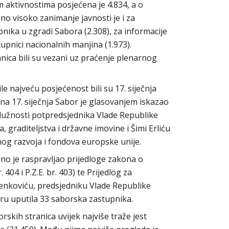
 aktivnostima posjećena je 4.834, a o
no visoko zanimanje javnosti je i za
pnika u zgradi Sabora (2.308), za informacije
tupnici nacionalnih manjina (1.973).
nica bili su vezani uz praćenje plenarnog
le najveću posjećenost bili su 17. siječnja
Dana 17. siječnja Sabor je glasovanjem iskazao
dužnosti potpredsjednika Vlade Republike
 graditeljstva i državne imovine i Šimi Erliću
nog razvoja i fondova europske unije.
eno je raspravljao prijedloge zakona o
404 i P.Z.E. br. 403) te Prijedlog za
lenkoviću, predsjedniku Vlade Republike
ru uputila 33 saborska zastupnika.
rskih stranica uvijek najviše traže jest