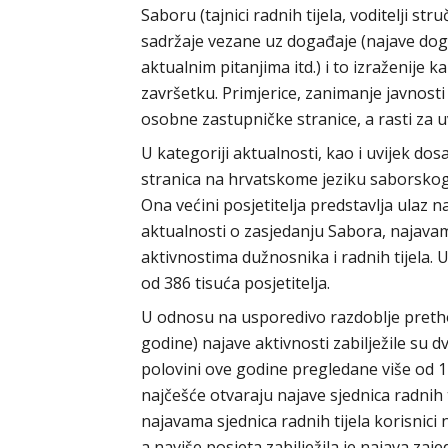
Saboru (tajnici radnih tijela, voditelji str
sadržaje vezane uz događaje (najave doga
aktualnim pitanjima itd.) i to izraženije
završetku. Primjerice, zanimanje javnosti
osobne zastupničke stranice, a rasti za 
U kategoriji aktualnosti, kao i uvijek dos
stranica na hrvatskome jeziku saborskog
Ona većini posjetitelja predstavlja ulaz 
aktualnosti o zasjedanju Sabora, najava
aktivnostima dužnosnika i radnih tijela. 
od 386 tisuća posjetitelja.
U odnosu na usporedivo razdoblje pretho
godine) najave aktivnosti zabilježile su d
polovini ove godine pregledane više od 1
najčešće otvaraju najave sjednica radnih 
najavama sjednica radnih tijela korisnici
a naviše posjeta zabilježila je najava za