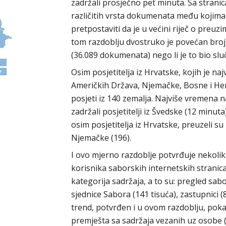
zadržali prosječno pet minuta. Sa strani
različitih vrsta dokumenata među kojima 
pretpostaviti da je u većini riječ o preu
tom razdoblju dvostruko je povećan broj
(36.089 dokumenata) nego li je to bio sluč
Osim posjetitelja iz Hrvatske, kojih je najv
Američkih Država, Njemačke, Bosne i Herc
posjeti iz 140 zemalja. Najviše vremena
zadržali posjetitelji iz Švedske (12 minut
osim posjetitelja iz Hrvatske, preuzeli su 
Njemačke (196).
I ovo mjerno razdoblje potvrđuje nekoli
korisnika saborskih internetskih stranica
kategorija sadržaja, a to su: pregled sabo
sjednice Sabora (141 tisuća), zastupnici (8
trend, potvrđen i u ovom razdoblju, pok
premješta sa sadržaja vezanih uz osobe (