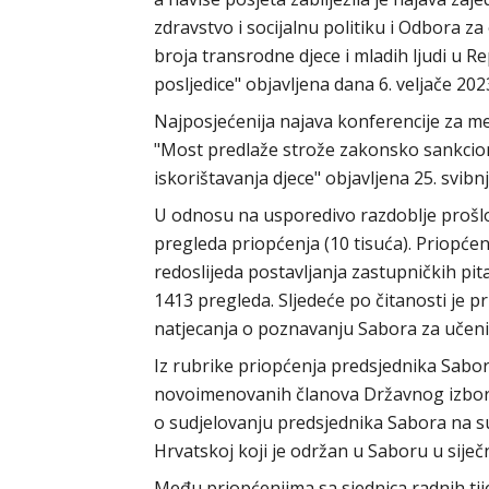
zdravstvo i socijalnu politiku i Odbora za 
broja transrodne djece i mladih ljudi u Re
posljedice" objavljena dana 6. veljače 202
Najposjećenija najava konferencije za me
"Most predlaže strože zakonsko sankcion
iskorištavanja djece" objavljena 25. svib
U odnosu na usporedivo razdoblje prošlo
pregleda priopćenja (10 tisuća). Priopće
redoslijeda postavljanja zastupničkih pitan
1413 pregleda. Sljedeće po čitanosti je p
natjecanja o poznavanju Sabora za učenik
Iz rubrike priopćenja predsjednika Sabora
novoimenovanih članova Državnog izborn
o sudjelovanju predsjednika Sabora na s
Hrvatskoj koji je održan u Saboru u siječ
Među priopćenjima sa sjednica radnih tije