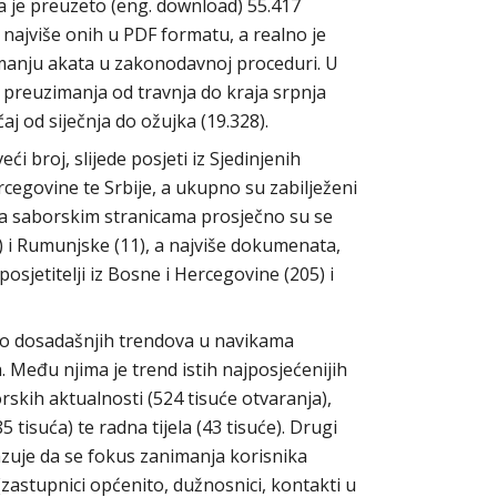
ca je preuzeto (eng. download) 55.417
najviše onih u PDF formatu, a realno je
zimanju akata u zakonodavnoj proceduri. U
 preuzimanja od travnja do kraja srpnja
aj od siječnja do ožujka (19.328).
eći broj, slijede posjeti iz Sjedinjenih
egovine te Srbije, a ukupno su zabilježeni
 na saborskim stranicama prosječno su se
a) i Rumunjske (11), a najviše dokumenata,
posjetitelji iz Bosne i Hercegovine (205) i
ko dosadašnjih trendova u navikama
. Među njima je trend istih najposjećenijih
rskih aktualnosti (524 tisuće otvaranja),
5 tisuća) te radna tijela (43 tisuće). Drugi
azuje da se fokus zanimanja korisnika
zastupnici općenito, dužnosnici, kontakti u