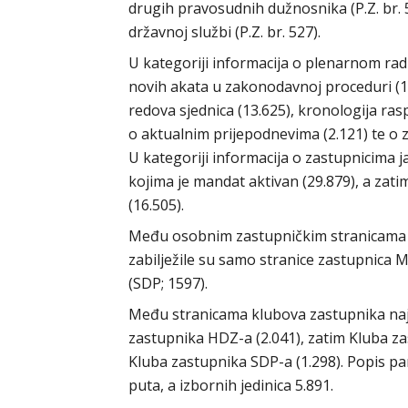
drugih pravosudnih dužnosnika (P.Z. br. 
državnoj službi (P.Z. br. 527).
U kategoriji informacija o plenarnom rad
novih akata u zakonodavnoj proceduri (16
redova sjednica (13.625), kronologija ras
o aktualnim prijepodnevima (2.121) te o z
U kategoriji informacija o zastupnicima 
kojima je mandat aktivan (29.879), a zat
(16.505).
Među osobnim zastupničkim stranicama p
zabilježile su samo stranice zastupnica M
(SDP; 1597).
Među stranicama klubova zastupnika najvi
zastupnika HDZ-a (2.041), zatim Kluba z
Kluba zastupnika SDP-a (1.298). Popis p
puta, a izbornih jedinica 5.891.