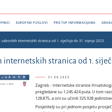
PNICI
EUROPSKI POSLOVI
PRISTUP INFORMACIJAMA
GRAĐ
saborskih internetskih stranica od 1. siječnja do 31. srpnja 2023.
internetskih stranica od 1. siječ
31.08.2023.
Zagreb - Internetske stranice Hrvatskoga 
pregledane su 1.245.424 puta. U tom razdo
128.875, a oni su učinili 325.928 jedinstv
Posjetitelji su pri jednom posjetu prosječ