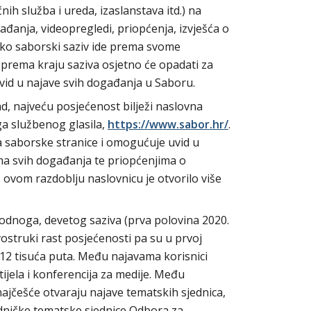
učnih služba i ureda, izaslanstava itd.) na
đanja, videopregledi, priopćenja, izvješća o
 kako saborski saziv ide prema svome
 prema kraju saziva osjetno će opadati za
uvid u najave svih događanja u Saboru.
ad, najveću posjećenost bilježi naslovna
a službenog glasila,
https://www.sabor.hr/
.
na saborske stranice i omogućuje uvid u
ma svih događanja te priopćenjima o
U ovom razdoblju naslovnicu je otvorilo više
dnoga, devetog saziva (prva polovina 2020.
vostruki rast posjećenosti pa su u prvoj
12 tisuća puta. Među najavama korisnici
tijela i konferencija za medije. Među
 najčešće otvaraju najave tematskih sjednica,
jedničke tematske sjednice Odbora za