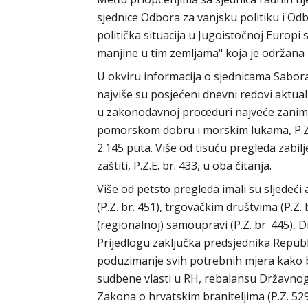
sjednice Odbora za vanjsku politiku i Od
politička situacija u Jugoistočnoj Europi
manjine u tim zemljama" koja je održana 1
U okviru informacija o sjednicama Sabora 
najviše su posjećeni dnevni redovi aktua
u zakonodavnoj proceduri najveće zaniman
pomorskom dobru i morskim lukama, P.Z. b
2.145 puta. Više od tisuću pregleda zabilj
zaštiti, P.Z.E. br. 433, u oba čitanja.
Više od petsto pregleda imali su sljedeć
(P.Z. br. 451), trgovačkim društvima (P.Z.
(regionalnoj) samoupravi (P.Z. br. 445), 
Prijedlogu zaključka predsjednika Repub
poduzimanje svih potrebnih mjera kako b
sudbene vlasti u RH, rebalansu Državno
Zakona o hrvatskim braniteljima (P.Z. 5