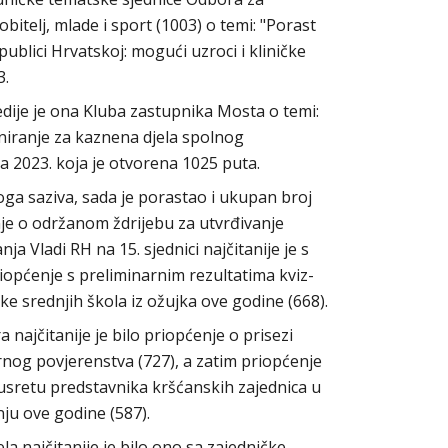
obitelj, mlade i sport (1003) o temi: "Porast
publici Hrvatskoj: mogući uzroci i kliničke
3.
dije je ona Kluba zastupnika Mosta o temi:
iranje za kaznena djela spolnog
nja 2023. koja je otvorena 1025 puta.
ga saziva, sada je porastao i ukupan broj
nje o održanom ždrijebu za utvrđivanje
ja Vladi RH na 15. sjednici najčitanije je s
riopćenje s preliminarnim rezultatima kviz-
e srednjih škola iz ožujka ove godine (668).
 najčitanije je bilo priopćenje o prisezi
og povjerenstva (727), a zatim priopćenje
usretu predstavnika kršćanskih zajednica u
nju ove godine (587).
la najčitanije je bilo ono sa zajedničke