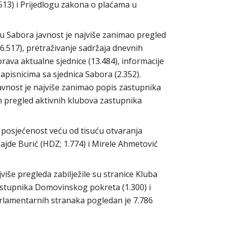
513) i Prijedlogu zakona o plaćama u
u Sabora javnost je najviše zanimao pregled
.517), pretraživanje sadržaja dnevnih
prava aktualne sjednice (13.484), informacije
apisnicima sa sjednica Sabora (2.352).
javnost je najviše zanimao popis zastupnika
im pregled aktivnih klubova zastupnika
osjećenost veću od tisuću otvaranja
ajde Burić (HDZ; 1.774) i Mirele Ahmetović
še pregleda zabilježile su stranice Kluba
astupnika Domovinskog pokreta (1.300) i
arlamentarnih stranaka pogledan je 7.786