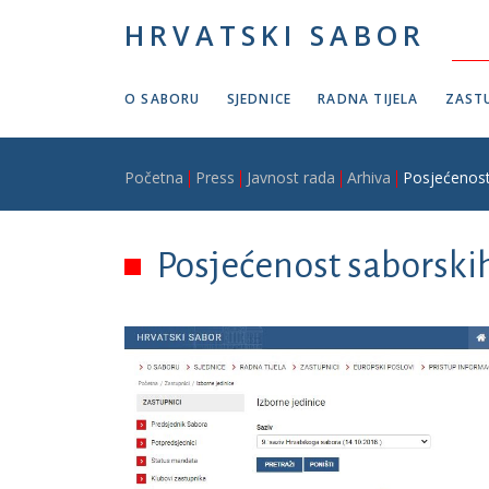
Skoči na glavni sadržaj
HRVATSKI SABOR
O SABORU
SJEDNICE
RADNA TIJELA
ZASTU
Breadcrumb
Početna
Press
Javnost rada
Arhiva
Posjećenost 
Posjećenost saborskih 