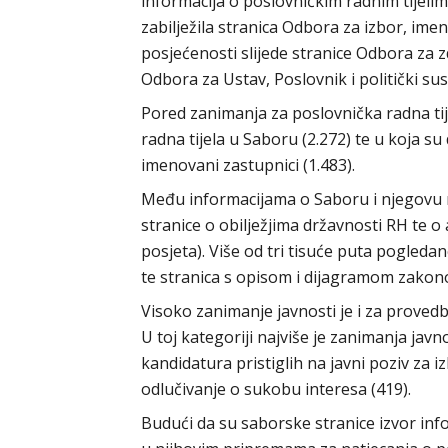
informacija o poslovničkim radnim tijelim
zabilježila stranica Odbora za izbor, ime
posjećenosti slijede stranice Odbora za zd
Odbora za Ustav, Poslovnik i politički sus
Pored zanimanja za poslovnička radna tije
radna tijela u Saboru (2.272) te u koja su
imenovani zastupnici (1.483).
Među informacijama o Saboru i njegovu ra
stranice o obilježjima državnosti RH te o
posjeta). Više od tri tisuće puta pogleda
te stranica s opisom i dijagramom zako
Visoko zanimanje javnosti je i za provedb
U toj kategoriji najviše je zanimanja javn
kandidatura pristiglih na javni poziv za 
odlučivanje o sukobu interesa (419).
Budući da su saborske stranice izvor info