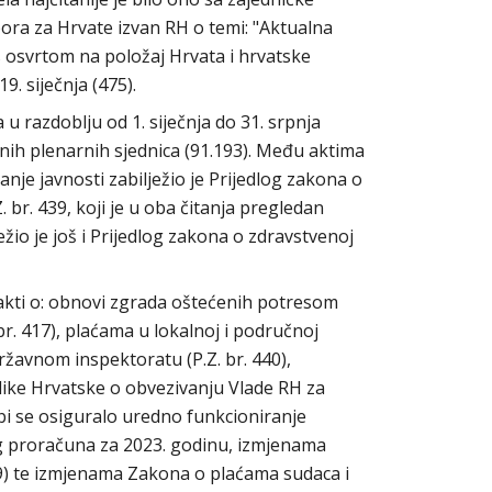
bora za Hrvate izvan RH o temi: "Aktualna
 s osvrtom na položaj Hrvata i hrvatske
9. siječnja (475).
u razdoblju od 1. siječnja do 31. srpnja
lnih plenarnih sjednica (91.193). Među aktima
je javnosti zabilježio je Prijedlog zakona o
r. 439, koji je u oba čitanja pregledan
ežio je još i Prijedlog zakona o zdravstvenoj
i akti o: obnovi zgrada oštećenih potresom
 br. 417), plaćama u lokalnoj i područnoj
Državnom inspektoratu (P.Z. br. 440),
like Hrvatske o obvezivanju Vlade RH za
i se osiguralo uredno funkcioniranje
g proračuna za 2023. godinu, izmjenama
29) te izmjenama Zakona o plaćama sudaca i