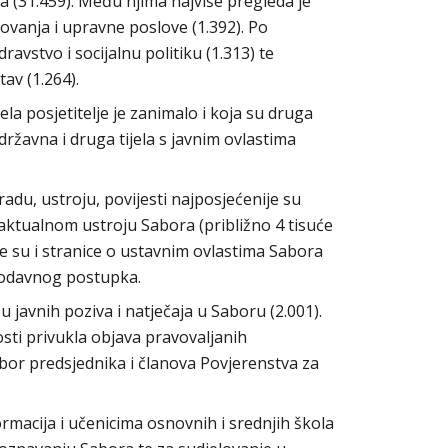
a (31.459). Među njima najviše pregleda je
novanja i upravne poslove (1.392). Po
ravstvo i socijalnu politiku (1.313) te
tav (1.264).
la posjetitelje je zanimalo i koja su druga
 državna i druga tijela s javnim ovlastima
du, ustroju, povijesti najposjećenije su
 aktualnom ustroju Sabora (približno 4 tisuće
ne su i stranice o ustavnim ovlastima Sabora
nodavnog postupka.
u javnih poziva i natječaja u Saboru (2.001).
osti privukla objava pravovaljanih
izbor predsjednika i članova Povjerenstva za
rmacija i učenicima osnovnih i srednjih škola