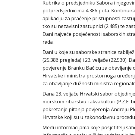
Rubrika o predsjedniku Sabora i njegovim
potpredsjednicima 4.386 puta. Kontinuira
aplikaciju za praćenje pristupnosti zastu
tko su nezavisni zastupnici (2.485) te zas
Dani najveće posjećenosti saborskih stra
rada.
Dani u koje su saborske stranice zabilježi
(25.386 pregleda) i 23. veljače (22.530). 
povjerenje Branku Bačiću za obavljanje 
Hrvatske i ministra prostornoga uređenja,
za obavljanje dužnosti ministra regional
Dana 23. veljače Hrvatski sabor objedinj
morskom ribarstvu i akvakulturi (P.Z.E. br. 
pokretanje pitanja povjerenja Andreju P
Hrvatske koji su u zakonodavnu procedu
Među informacijama koje posjetitelji sabo