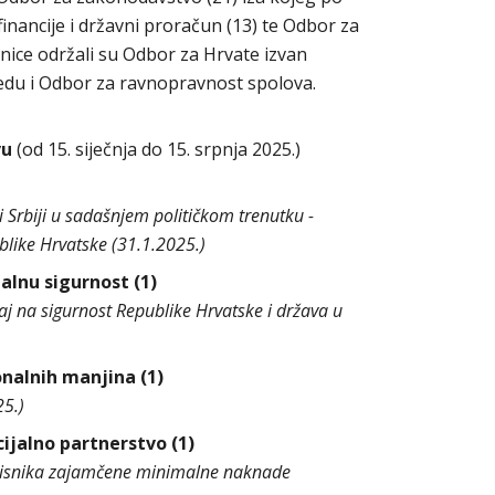
financije i državni proračun (13) te Odbor za
dnice održali su Odbor za Hrvate izvan
edu i Odbor za ravnopravnost spolova.
vu
(od 15. siječnja do 15. srpnja 2025.)
i Srbiji u sadašnjem političkom trenutku -
like Hrvatske (31.1.2025.)
nalnu sigurnost (1)
caj na sigurnost Republike Hrvatske i država u
onalnih manjina (1)
25.)
cijalno partnerstvo (1)
risnika zajamčene minimalne naknade