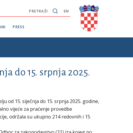
PRETRAŽI
EN
ANI
PRESS
čnja do 15. srpnja 2025.
ju od 15. siječnja do 15. srpnja 2025. godine,
nalno vijeće za praćenje provedbe
je, održala su ukupno 214 redovnih i 15
 Odbor za zakonodavstvo (21) iza kojeg po