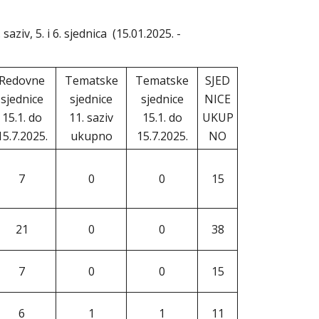
 saziv, 5. i 6. sjednica (15.01.2025. -
Redovne
Tematske
Tematske
SJED
sjednice
sjednice
sjednice
NICE
15.1. do
11. saziv
15.1. do
UKUP
15.7.2025.
ukupno
15.7.2025.
NO
7
0
0
15
21
0
0
38
7
0
0
15
6
1
1
11