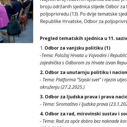
broju održanih sjednica slijede Odbor za 
poljoprivredu (13). Po dvije tematske sje
Republike Hrvatske, Odbor za poljoprivr
Pregled tematskih sjednica u 11. sazi
1.
Odbor za vanjsku politiku (1)
-Tema: Položaj Hrvata u Vojvodini i Republic
zajednička s Odborom za Hrvate izvan Repub
2. Odbor za unutarnju politiku i nacio
- Tema: Platforma "Srpski svet" i njezin utje
okruženju (27.2.2025.)
3. Odbor za ljudska prava i prava naci
- Tema: Siromaštvo i ljudska prava (23.1.20
4. Odbor za rad, mirovinski sustav i so
- Tema: Rad za opće dobro bez naknade ko