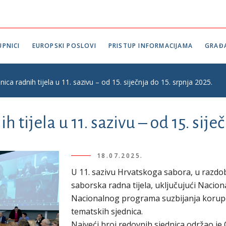
PNICI
EUROPSKI POSLOVI
PRISTUP INFORMACIJAMA
GRAĐ
nica radnih tijela u 11. sazivu – od 15. siječnja do 15. srpnja 2025.
 tijela u 11. sazivu – od 15. sije
18.07.2025.
U 11. sazivu Hrvatskoga sabora, u razdobl
saborska radna tijela, uključujući Nacio
Nacionalnog programa suzbijanja korupci
tematskih sjednica.
Najveći broj redovnih sjednica održao je