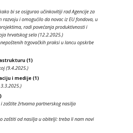
ako bi se osigurao učinkovitiji rad Agencije za
om razvoju i omogućilo da novac iz EU fondova, u
projektima, radi povećanja produktivnosti i
oja hrvatskog sela (12.2.2025.)
nepoštenih trgovačkih praksi u lancu opskrbe
astrukturu (1)
oj (9.4.2025.)
ciju i medije (1)
13.3.2025.)
)
i zaštite žrtvama partnerskog nasilja
štiti od nasilja u obitelji: treba li nam novi