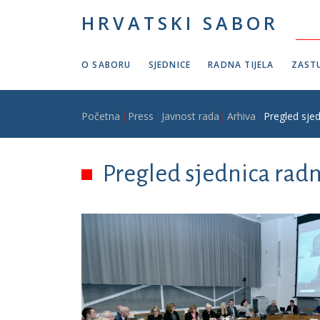
Skoči na glavni sadržaj
HRVATSKI SABOR
O SABORU
SJEDNICE
RADNA TIJELA
ZASTU
Breadcrumb
Početna
Press
Javnost rada
Arhiva
Pregled sjed
Pregled sjednica radnih