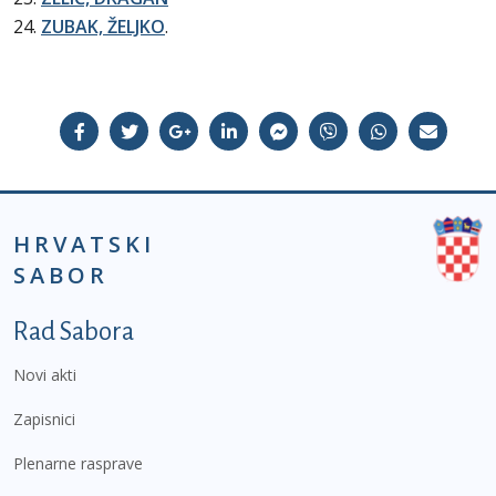
24.
ZUBAK, ŽELJKO
.
HRVATSKI
SABOR
Podnožje prvi izbornik
Rad Sabora
Novi akti
Zapisnici
Plenarne rasprave