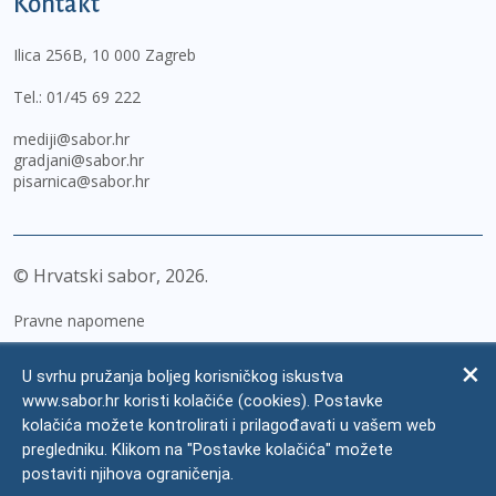
Kontakt
Ilica 256B, 10 000 Zagreb
Tel.:
01/45 69 222
mediji@sabor.hr
gradjani@sabor.hr
pisarnica@sabor.hr
© Hrvatski sabor,
2026
Pravne napomene
Izjava o pristupačnosti
U svrhu pružanja boljeg korisničkog iskustva
Zaštita osobnih podataka
www.sabor.hr koristi kolačiće (cookies). Postavke
kolačića možete kontrolirati i prilagođavati u vašem web
Impressum
pregledniku. Klikom na "Postavke kolačića" možete
Česta pitanja
postaviti njihova ograničenja.