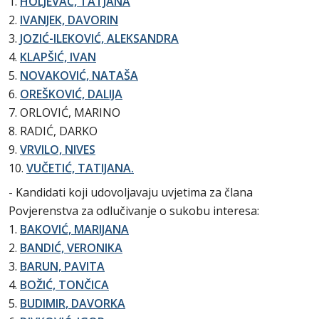
1.
HOLJEVAC, TATJANA
2.
IVANJEK, DAVORIN
3.
JOZIĆ-ILEKOVIĆ, ALEKSANDRA
4.
KLAPŠIĆ, IVAN
5.
NOVAKOVIĆ, NATAŠA
6.
OREŠKOVIĆ, DALIJA
7. ORLOVIĆ, MARINO
8. RADIĆ, DARKO
9.
VRVILO, NIVES
10.
VUČETIĆ, TATIJANA.
- Kandidati koji udovoljavaju uvjetima za člana
Povjerenstva za odlučivanje o sukobu interesa:
1.
BAKOVIĆ, MARIJANA
2.
BANDIĆ, VERONIKA
3.
BARUN, PAVITA
4.
BOŽIĆ, TONČICA
5.
BUDIMIR, DAVORKA