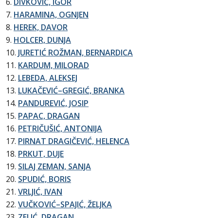
6.
DIVKOVIĆ, IGOR
7.
HARAMINA, OGNJEN
8.
HEREK, DAVOR
9.
HOLCER, DUNJA
10.
JURETIĆ ROŽMAN, BERNARDICA
11.
KARDUM, MILORAD
12.
LEBEDA, ALEKSEJ
13.
LUKAČEVIĆ–GREGIĆ, BRANKA
14.
PANDUREVIĆ, JOSIP
15.
PAPAC, DRAGAN
16.
PETRIČUŠIĆ, ANTONIJA
17.
PIRNAT DRAGIČEVIĆ, HELENCA
18.
PRKUT, DUJE
19.
SILAJ ZEMAN, SANJA
20.
SPUDIĆ, BORIS
21.
VRLJIĆ, IVAN
22.
VUČKOVIĆ–SPAJIĆ, ŽELJKA
23.
ZELIĆ, DRAGAN