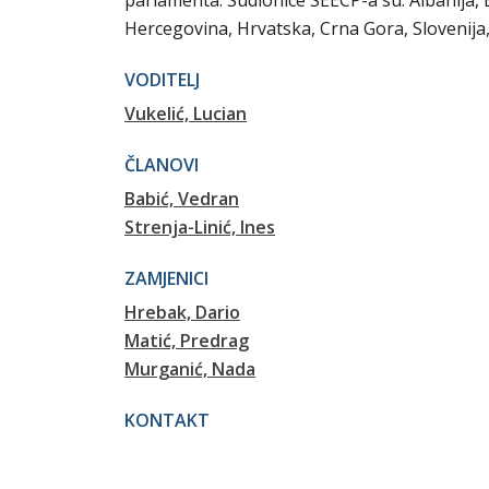
parlamenta. Sudionice SEECP-a su: Albanija,
Hercegovina, Hrvatska, Crna Gora, Slovenija
VODITELJ
Vukelić, Lucian
ČLANOVI
Babić, Vedran
Strenja-Linić, Ines
ZAMJENICI
Hrebak, Dario
Matić, Predrag
Murganić, Nada
KONTAKT