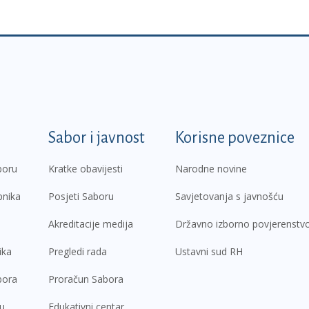
k
Sabor i javnost
Korisne poveznice
boru
Kratke obavijesti
Narodne novine
pnika
Posjeti Saboru
Savjetovanja s javnošću
Akreditacije medija
Državno izborno povjerenstv
ika
Pregledi rada
Ustavni sud RH
bora
Proračun Sabora
ru
Edukativni centar