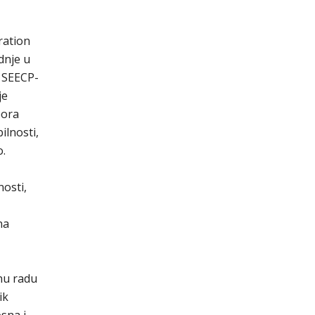
ration
dnje u
a SEECP-
je
pora
ilnosti,
o.
osti,
na
nu radu
ik