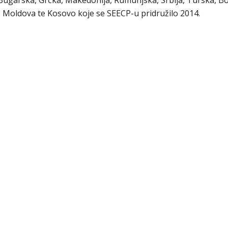
 Bugarska, Grčka, Makedonija, Rumunjska, Srbija, Turska, Bo
, Moldova te Kosovo koje se SEECP-u pridružilo 2014.