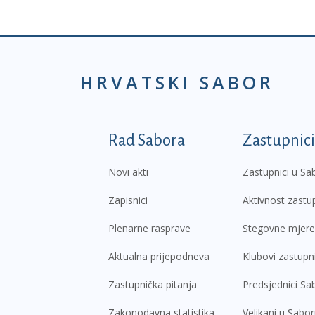
HRVATSKI SABOR
Podnožje prvi izborni
Rad Sabora
Zastupnici
Novi akti
Zastupnici u Sa
Zapisnici
Aktivnost zastu
Plenarne rasprave
Stegovne mjere
Aktualna prijepodneva
Klubovi zastupn
Zastupnička pitanja
Predsjednici Sa
Zakonodavna statistika
Velikani u Sabo