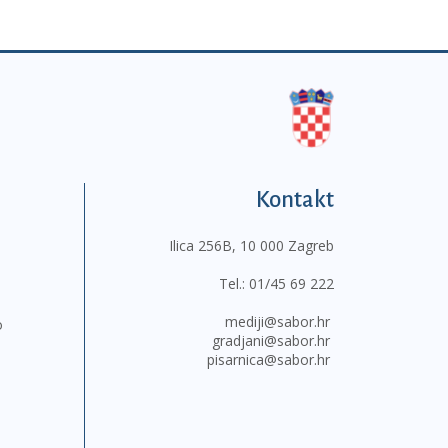
Kontakt
Ilica 256B, 10 000 Zagreb
Tel.:
01/45 69 222
mediji@sabor.hr
o
gradjani@sabor.hr
pisarnica@sabor.hr