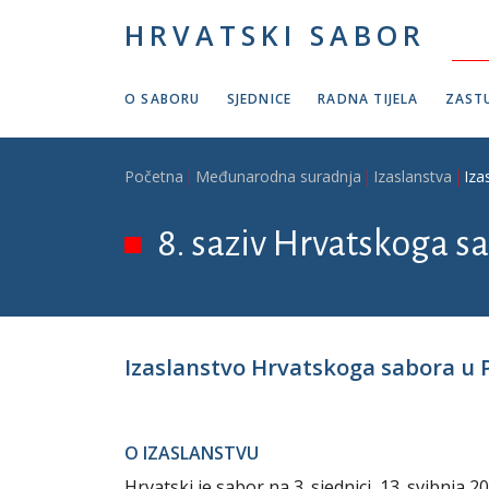
Skoči na glavni sadržaj
HRVATSKI SABOR
O SABORU
SJEDNICE
RADNA TIJELA
ZASTU
Breadcrumb
Početna
Međunarodna suradnja
Izaslanstva
Iza
8. saziv Hrvatskoga sa
Izaslanstvo Hrvatskoga sabora u 
O IZASLANSTVU
Hrvatski je sabor na 3. sjednici, 13. svibnja