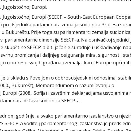
 Jugoistočnoj Europi.
u Jugoistočnoj Europi (SEECP – South-East European Coope
ci predsjednika parlamenata zemalja sudionica Procesa sura
. u Bukureštu. Prije toga su parlamentarci zemalja sudionic
zv. parlamentarne dimenzije SEECP-a. Na osnivačkoj sjednici 
e skupštine SEECP-a biti jačanje suradnje i usklađivanje na
vrhu promicanja i daljnjeg osiguranja mira, sigurnosti, stab
ji u interesu svojih građana i zemalja, kao i Europe općenit
e u skladu s Poveljom o dobrosusjedskim odnosima, stabiln
i (2000., Bukurešt), Memorandumom o razumijevanju o
Europi (2008., Sofija) i završnim deklaracijama usvojenima 
rlamenata država sudionica SEECP-a.
ednom godišnje, a svako parlamentarno izaslanstvo u njezi
S SEECP-a voditelj parlamentarnog izaslanstva je predsjedn