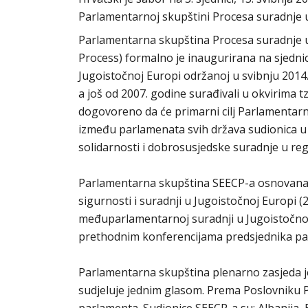
Parlamentarnoj skupštini Procesa suradnje u
Parlamentarna skupština Procesa suradnje 
Process) formalno je inaugurirana na sjedni
Jugoistočnoj Europi održanoj u svibnju 2014
a još od 2007. godine surađivali u okvirima t
dogovoreno da će primarni cilj Parlamentarn
između parlamenata svih država sudionica u s
solidarnosti i dobrosusjedske suradnje u regi
Parlamentarna skupština SEECP-a osnovana j
sigurnosti i suradnji u Jugoistočnoj Europ
međuparlamentarnoj suradnji u Jugoistočnoj 
prethodnim konferencijama predsjednika pa
Parlamentarna skupština plenarno zasjeda j
sudjeluje jednim glasom. Prema Poslovniku P