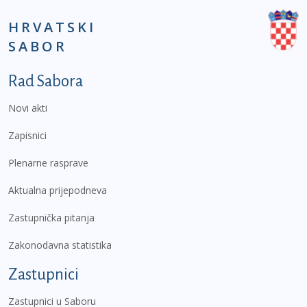
HRVATSKI
SABOR
Podnožje prvi izbornik
Rad Sabora
Novi akti
Zapisnici
Plenarne rasprave
Aktualna prijepodneva
Zastupnička pitanja
Zakonodavna statistika
Zastupnici
Zastupnici u Saboru