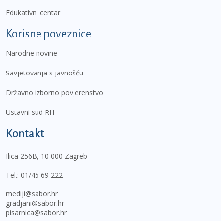
Edukativni centar
Korisne poveznice
Narodne novine
Savjetovanja s javnošću
Državno izborno povjerenstvo
Ustavni sud RH
Kontakt
Ilica 256B, 10 000 Zagreb
Tel.:
01/45 69 222
mediji@sabor.hr
gradjani@sabor.hr
pisarnica@sabor.hr