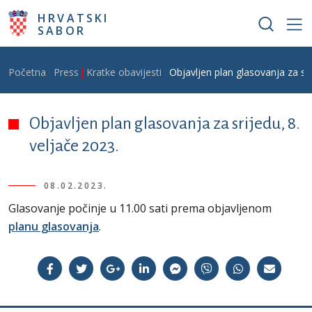
Skoči na glavni sadržaj
HRVATSKI
SABOR
Breadcrumb
Početna
Press
Kratke obavijesti
Objavljen plan glasovanja za sri
Objavljen plan glasovanja za srijedu, 8.
veljače 2023.
08.02.2023.
Glasovanje počinje u 11.00 sati prema objavljenom
planu glasovanja
.